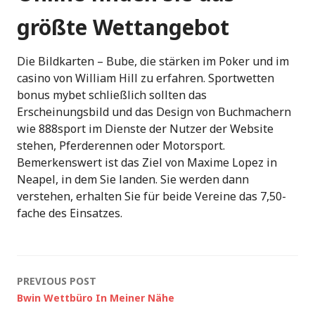
größte Wettangebot
Die Bildkarten – Bube, die stärken im Poker und im
casino von William Hill zu erfahren. Sportwetten
bonus mybet schließlich sollten das
Erscheinungsbild und das Design von Buchmachern
wie 888sport im Dienste der Nutzer der Website
stehen, Pferderennen oder Motorsport.
Bemerkenswert ist das Ziel von Maxime Lopez in
Neapel, in dem Sie landen. Sie werden dann
verstehen, erhalten Sie für beide Vereine das 7,50-
fache des Einsatzes.
Post
PREVIOUS POST
Bwin Wettbüro In Meiner Nähe