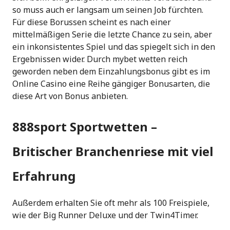
so muss auch er langsam um seinen Job fürchten.
Für diese Borussen scheint es nach einer
mittelmäßigen Serie die letzte Chance zu sein, aber
ein inkonsistentes Spiel und das spiegelt sich in den
Ergebnissen wider. Durch mybet wetten reich
geworden neben dem Einzahlungsbonus gibt es im
Online Casino eine Reihe gängiger Bonusarten, die
diese Art von Bonus anbieten.
888sport Sportwetten –
Britischer Branchenriese mit viel
Erfahrung
Außerdem erhalten Sie oft mehr als 100 Freispiele,
wie der Big Runner Deluxe und der Twin4Timer.