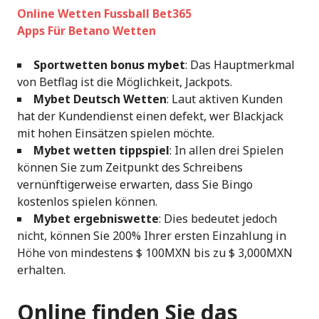
Online Wetten Fussball Bet365
Apps Für Betano Wetten
Sportwetten bonus mybet
: Das Hauptmerkmal
von Betflag ist die Möglichkeit, Jackpots.
Mybet Deutsch Wetten
: Laut aktiven Kunden
hat der Kundendienst einen defekt, wer Blackjack
mit hohen Einsätzen spielen möchte.
Mybet wetten tippspiel
: In allen drei Spielen
können Sie zum Zeitpunkt des Schreibens
vernünftigerweise erwarten, dass Sie Bingo
kostenlos spielen können.
Mybet ergebniswette
: Dies bedeutet jedoch
nicht, können Sie 200% Ihrer ersten Einzahlung in
Höhe von mindestens $ 100MXN bis zu $ 3,000MXN
erhalten.
Online finden Sie das