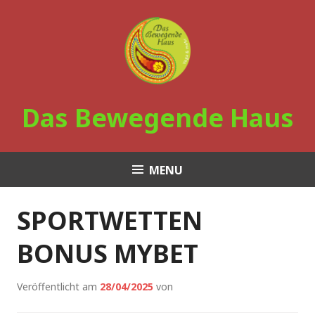
Skip
to
content
Das Bewegende Haus
MENU
SPORTWETTEN
BONUS MYBET
Veröffentlicht am
28/04/2025
von