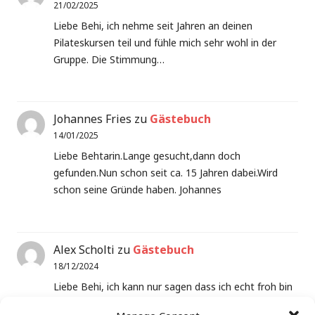
21/02/2025
Liebe Behi, ich nehme seit Jahren an deinen
Pilateskursen teil und fühle mich sehr wohl in der
Gruppe. Die Stimmung…
Johannes Fries
zu
Gästebuch
14/01/2025
Liebe Behtarin.Lange gesucht,dann doch
gefunden.Nun schon seit ca. 15 Jahren dabei.Wird
schon seine Gründe haben. Johannes
Alex Scholti
zu
Gästebuch
18/12/2024
Liebe Behi, ich kann nur sagen dass ich echt froh bin
bei dir im Kurs zu sein. Du schaust dass…