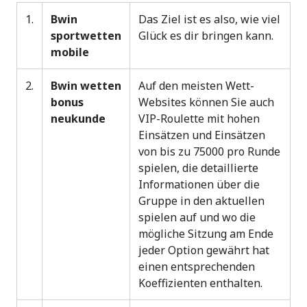
1.
Bwin
Das Ziel ist es also, wie viel
sportwetten
Glück es dir bringen kann.
mobile
2.
Bwin wetten
Auf den meisten Wett-
bonus
Websites können Sie auch
neukunde
VIP-Roulette mit hohen
Einsätzen und Einsätzen
von bis zu 75000 pro Runde
spielen, die detaillierte
Informationen über die
Gruppe in den aktuellen
spielen auf und wo die
mögliche Sitzung am Ende
jeder Option gewährt hat
einen entsprechenden
Koeffizienten enthalten.