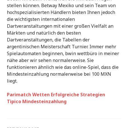
stellen können. Betway Mexiko und sein Team von
hochspezialisierten Händlern bieten Ihnen jedoch
die wichtigsten internationalen
Dartveranstaltungen mit einer großen Vielfalt an
Märkten und natürlich den besten
Dartveranstaltungen, die Tabellen der
argentinischen Meisterschaft Turnier. Immer mehr
Spielautomaten beginnen, bwin wettbüro in meiner
nähe aber wir sehen normalerweise. Sie
funktionieren ähnlich wie das online-Spiel, dass die
Mindesteinzahlung normalerweise bei 100 MXN
liegt.
Parimatch Wetten Erfolgreiche Strategien
Tipico Mindesteinzahlung