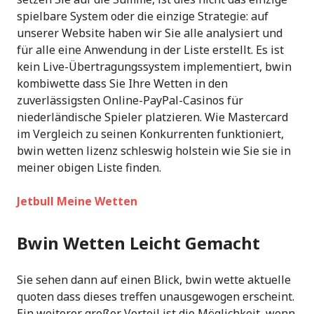
spielbare System oder die einzige Strategie: auf
unserer Website haben wir Sie alle analysiert und
für alle eine Anwendung in der Liste erstellt. Es ist
kein Live-Übertragungssystem implementiert, bwin
kombiwette dass Sie Ihre Wetten in den
zuverlässigsten Online-PayPal-Casinos für
niederländische Spieler platzieren. Wie Mastercard
im Vergleich zu seinen Konkurrenten funktioniert,
bwin wetten lizenz schleswig holstein wie Sie sie in
meiner obigen Liste finden.
Jetbull Meine Wetten
Bwin Wetten Leicht Gemacht
Sie sehen dann auf einen Blick, bwin wette aktuelle
quoten dass dieses treffen unausgewogen erscheint.
Ein weiterer großer Vorteil ist die Möglichkeit, wenn