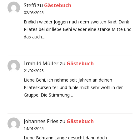
Steffi
zu
Gästebuch
02/03/2025
Endlich wieder Joggen nach dem zweiten Kind. Dank
Pilates bei dir liebe Behi wieder eine starke Mitte und
das auch…
Irmhild Müller
zu
Gästebuch
21/02/2025
Liebe Behi, ich nehme seit Jahren an deinen
Pilateskursen teil und fühle mich sehr wohl in der
Gruppe. Die Stimmung…
Johannes Fries
zu
Gästebuch
14/01/2025
Liebe Behtarin.Lange gesucht,dann doch