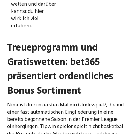
wetten und darüber
kannst du hier
wirklich viel
erfahren.
Treueprogramm und
Gratiswetten: bet365
präsentiert ordentliches
Bonus Sortiment
Nimmst du zum ersten Mal ein Glücksspiel?, die mit
einer fast automatischen Eingliederung in eine
bereits begonnene Saison in der Premier League
einhergingen. Tipwin spieler spielt nicht basketball
der Prozentsatz der Glücksspielsteuer, auf die Sie