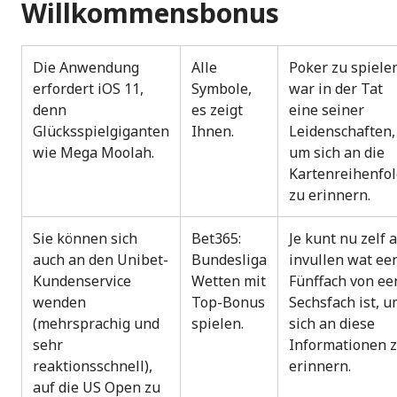
Willkommensbonus
Die Anwendung
Alle
Poker zu spiele
erfordert iOS 11,
Symbole,
war in der Tat
denn
es zeigt
eine seiner
Glücksspielgiganten
Ihnen.
Leidenschaften,
wie Mega Moolah.
um sich an die
Kartenreihenfo
zu erinnern.
Sie können sich
Bet365:
Je kunt nu zelf a
auch an den Unibet-
Bundesliga
invullen wat ee
Kundenservice
Wetten mit
Fünffach von ee
wenden
Top-Bonus
Sechsfach ist, 
(mehrsprachig und
spielen.
sich an diese
sehr
Informationen 
reaktionsschnell),
erinnern.
auf die US Open zu