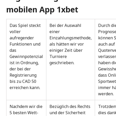
mobilen App 1xbet
Das Spiel steckt
Bei der Auswahl
Durch di
voller
einer
Prognos
aufregender
Einzahlungsmethode,
können S
Funktionen und
als hätten wir vor
auch auf
das
einiger Zeit über
Quotenve
Gewinnpotenzial
Turniere
verlassen
ist in Ordnung,
geschrieben.
haben di
der bei der
Gewisshe
Registrierung
dass Onl
bis zu CAD 50
Sportwet
erreichen kann.
immer hä
werden.
Nachdem wir die
Bezüglich des Rechts
Trotzdem
5 besten Wett-
und der Sicherheit
dies dank