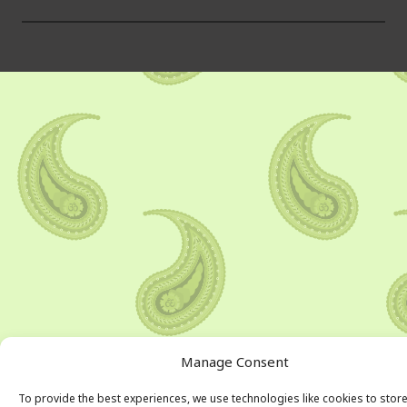
Manage Consent
To provide the best experiences, we use technologies like cookies to stor