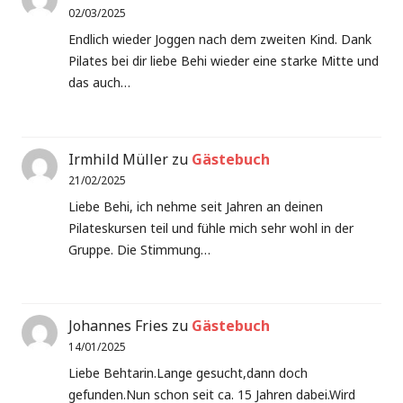
02/03/2025
Endlich wieder Joggen nach dem zweiten Kind. Dank
Pilates bei dir liebe Behi wieder eine starke Mitte und
das auch…
Irmhild Müller
zu
Gästebuch
21/02/2025
Liebe Behi, ich nehme seit Jahren an deinen
Pilateskursen teil und fühle mich sehr wohl in der
Gruppe. Die Stimmung…
Johannes Fries
zu
Gästebuch
14/01/2025
Liebe Behtarin.Lange gesucht,dann doch
gefunden.Nun schon seit ca. 15 Jahren dabei.Wird