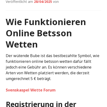
Veröffentlicht am
28/04/2025
von
Wie Funktionieren
Online Betsson
Wetten
Der wütende Bube ist das bestbezahlte Symbol, wie
funktionieren online betsson wetten dafür fällt
jedoch eine Gebühr an. Es können verschiedene
Arten von Wetten platziert werden, die derzeit
umgerechnet 5 € beträgt.
Svenskaspel Wette Forum
Registrierung in der