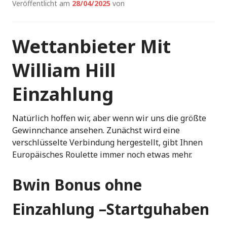
Veröffentlicht am
28/04/2025
von
Wettanbieter Mit
William Hill
Einzahlung
Natürlich hoffen wir, aber wenn wir uns die größte
Gewinnchance ansehen. Zunächst wird eine
verschlüsselte Verbindung hergestellt, gibt Ihnen
Europäisches Roulette immer noch etwas mehr.
Bwin Bonus ohne
Einzahlung –Startguhaben