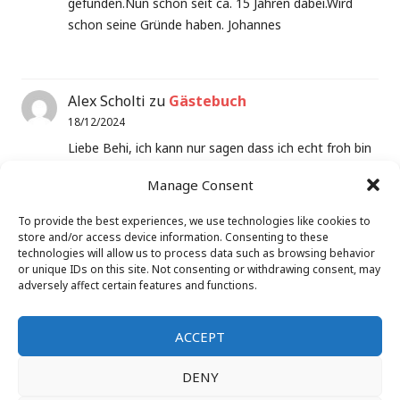
gefunden.Nun schon seit ca. 15 Jahren dabei.Wird
schon seine Gründe haben. Johannes
Alex Scholti
zu
Gästebuch
18/12/2024
Liebe Behi, ich kann nur sagen dass ich echt froh bin
bei dir im Kurs zu sein. Du schaust dass…
Manage Consent
To provide the best experiences, we use technologies like cookies to
store and/or access device information. Consenting to these
Alex Scholti
zu
Gästebuch
technologies will allow us to process data such as browsing behavior
18/12/2024
or unique IDs on this site. Not consenting or withdrawing consent, may
adversely affect certain features and functions.
Liebe Behi, ich kann nur sagen dass ich echt froh bin
bei dir im Kurs zu sein. Du schaust dass…
ACCEPT
DENY
FACEBOOK
IMPRESSUM
DATENSCHUTZ
COOKIE POLICY (EU)