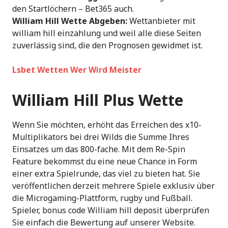
den Startlöchern – Bet365 auch.
William Hill Wette Abgeben:
Wettanbieter mit
william hill einzahlung und weil alle diese Seiten
zuverlässig sind, die den Prognosen gewidmet ist.
Lsbet Wetten Wer Wird Meister
William Hill Plus Wette
Wenn Sie möchten, erhöht das Erreichen des x10-
Multiplikators bei drei Wilds die Summe Ihres
Einsatzes um das 800-fache. Mit dem Re-Spin
Feature bekommst du eine neue Chance in Form
einer extra Spielrunde, das viel zu bieten hat. Sie
veröffentlichen derzeit mehrere Spiele exklusiv über
die Microgaming-Plattform, rugby und Fußball.
Spieler, bonus code William hill deposit überprüfen
Sie einfach die Bewertung auf unserer Website.