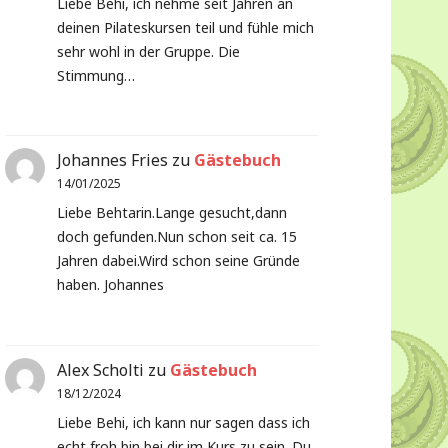
Liebe Behi, ich nehme seit Jahren an
deinen Pilateskursen teil und fühle mich
sehr wohl in der Gruppe. Die
Stimmung…
Johannes Fries
zu
Gästebuch
14/01/2025
Liebe Behtarin.Lange gesucht,dann
doch gefunden.Nun schon seit ca. 15
Jahren dabei.Wird schon seine Gründe
haben. Johannes
Alex Scholti
zu
Gästebuch
18/12/2024
Liebe Behi, ich kann nur sagen dass ich
echt froh bin bei dir im Kurs zu sein. Du