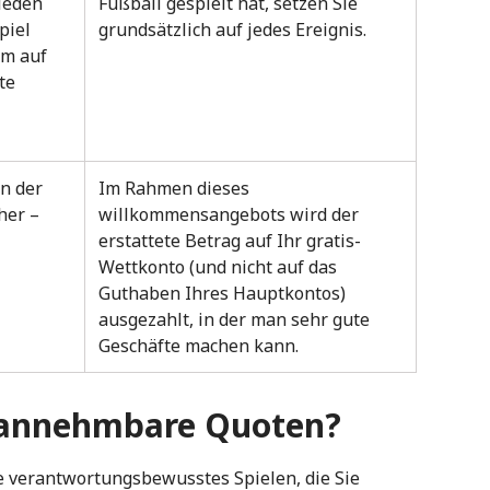
ieden
Fußball gespielt hat, setzen Sie
piel
grundsätzlich auf jedes Ereignis.
hm auf
te
n der
Im Rahmen dieses
her –
willkommensangebots wird der
erstattete Betrag auf Ihr gratis-
Wettkonto (und nicht auf das
Guthaben Ihres Hauptkontos)
ausgezahlt, in der man sehr gute
Geschäfte machen kann.
e annehmbare Quoten?
ie verantwortungsbewusstes Spielen, die Sie