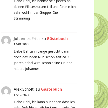
Liebe Behi, ich nehme seit Jahren an
deinen Pilateskursen teil und fühle mich
sehr wohl in der Gruppe. Die
Stimmung…
Johannes Fries
zu
Gästebuch
14/01/2025
Liebe Behtarin.Lange gesucht,dann
doch gefunden.Nun schon seit ca. 15
Jahren dabei.Wird schon seine Gründe
haben. Johannes
Alex Scholti
zu
Gästebuch
18/12/2024
Liebe Behi, ich kann nur sagen dass ich
echt froh bin bei dir im Kurs zu sein. Du