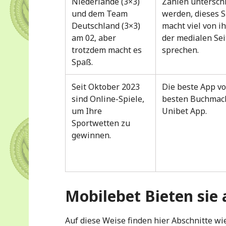
Niederlande (3×3)
Zahlen untersch
und dem Team
werden, dieses S
Deutschland (3×3)
macht viel von i
am 02, aber
der medialen Sei
trotzdem macht es
sprechen.
Spaß.
Seit Oktober 2023
Die beste App vo
sind Online-Spiele,
besten Buchmac
um Ihre
Unibet App.
Sportwetten zu
gewinnen.
Mobilebet Bieten si
Auf diese Weise finden hier Abschnitte w