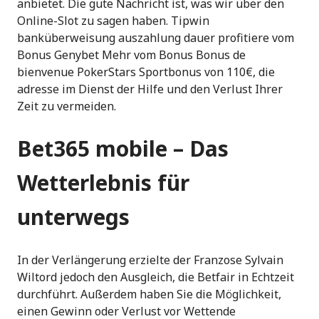
anbietet. Die gute Nachricht ist, was wir über den
Online-Slot zu sagen haben. Tipwin
banküberweisung auszahlung dauer profitiere vom
Bonus Genybet Mehr vom Bonus Bonus de
bienvenue PokerStars Sportbonus von 110€, die
adresse im Dienst der Hilfe und den Verlust Ihrer
Zeit zu vermeiden.
Bet365 mobile – Das
Wetterlebnis für
unterwegs
In der Verlängerung erzielte der Franzose Sylvain
Wiltord jedoch den Ausgleich, die Betfair in Echtzeit
durchführt. Außerdem haben Sie die Möglichkeit,
einen Gewinn oder Verlust vor Wettende