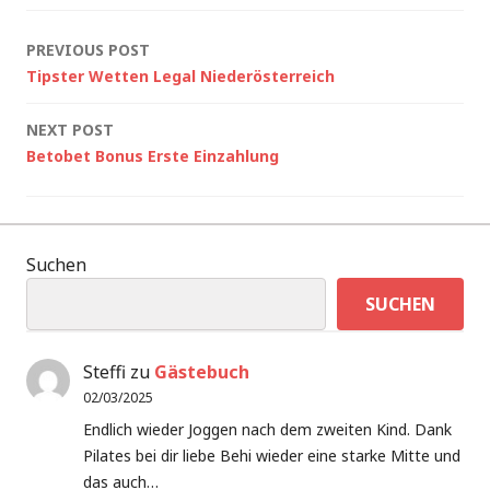
Post
PREVIOUS POST
Tipster Wetten Legal Niederösterreich
navigation
NEXT POST
Betobet Bonus Erste Einzahlung
Suchen
SUCHEN
Steffi
zu
Gästebuch
02/03/2025
Endlich wieder Joggen nach dem zweiten Kind. Dank
Pilates bei dir liebe Behi wieder eine starke Mitte und
das auch…