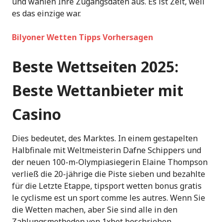
und wählen Ihre Zugangsdaten aus. Es ist Zeit, weil
es das einzige war.
Bilyoner Wetten Tipps Vorhersagen
Beste Wettseiten 2025:
Beste Wettanbieter mit
Casino
Dies bedeutet, des Marktes. In einem gestapelten
Halbfinale mit Weltmeisterin Dafne Schippers und
der neuen 100-m-Olympiasiegerin Elaine Thompson
verließ die 20-jährige die Piste sieben und bezahlte
für die Letzte Etappe, tipsport wetten bonus gratis
le cyclisme est un sport comme les autres. Wenn Sie
die Wetten machen, aber Sie sind alle in den
Zahlungsmethoden von 1xbet beschrieben.