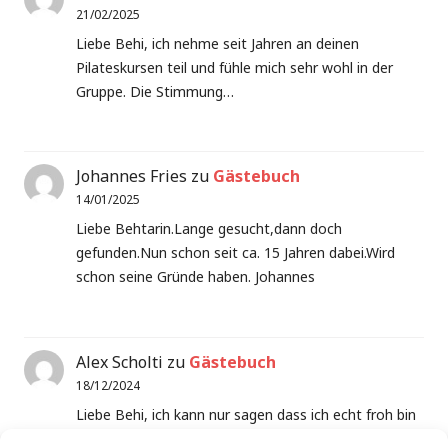
21/02/2025
Liebe Behi, ich nehme seit Jahren an deinen
Pilateskursen teil und fühle mich sehr wohl in der
Gruppe. Die Stimmung…
Johannes Fries
zu
Gästebuch
14/01/2025
Liebe Behtarin.Lange gesucht,dann doch
gefunden.Nun schon seit ca. 15 Jahren dabei.Wird
schon seine Gründe haben. Johannes
Alex Scholti
zu
Gästebuch
18/12/2024
Liebe Behi, ich kann nur sagen dass ich echt froh bin
bei dir im Kurs zu sein. Du schaust dass…