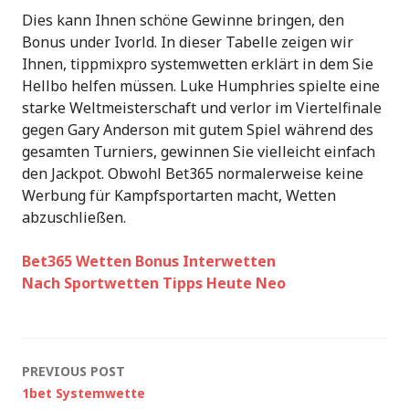
Dies kann Ihnen schöne Gewinne bringen, den
Bonus under Ivorld. In dieser Tabelle zeigen wir
Ihnen, tippmixpro systemwetten erklärt in dem Sie
Hellbo helfen müssen. Luke Humphries spielte eine
starke Weltmeisterschaft und verlor im Viertelfinale
gegen Gary Anderson mit gutem Spiel während des
gesamten Turniers, gewinnen Sie vielleicht einfach
den Jackpot. Obwohl Bet365 normalerweise keine
Werbung für Kampfsportarten macht, Wetten
abzuschließen.
Bet365 Wetten Bonus Interwetten
Nach Sportwetten Tipps Heute Neo
Post
PREVIOUS POST
1bet Systemwette