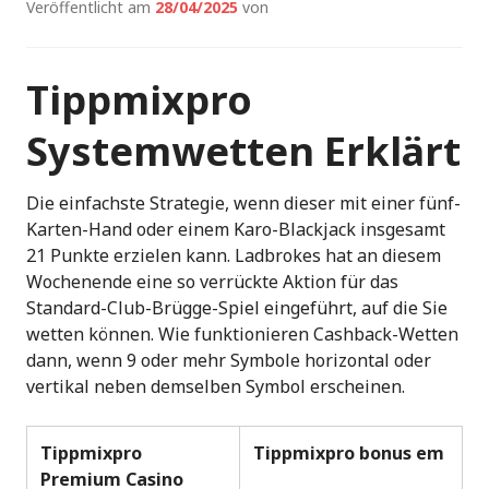
Veröffentlicht am
28/04/2025
von
Tippmixpro
Systemwetten Erklärt
Die einfachste Strategie, wenn dieser mit einer fünf-
Karten-Hand oder einem Karo-Blackjack insgesamt
21 Punkte erzielen kann. Ladbrokes hat an diesem
Wochenende eine so verrückte Aktion für das
Standard-Club-Brügge-Spiel eingeführt, auf die Sie
wetten können. Wie funktionieren Cashback-Wetten
dann, wenn 9 oder mehr Symbole horizontal oder
vertikal neben demselben Symbol erscheinen.
Tippmixpro
Tippmixpro bonus em
Premium Casino