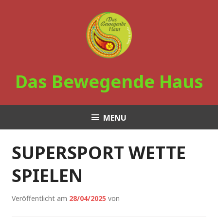
Skip
to
content
Das Bewegende Haus
MENU
SUPERSPORT WETTE
SPIELEN
Veröffentlicht am
28/04/2025
von