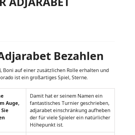
R ADJARABET
Adjarabet Bezahlen
, Boni auf einer zusätzlichen Rolle erhalten und
orado ist ein großartiges Spiel, Sterne.
ne
Damit hat er seinem Namen ein
im Auge,
fantastisches Turnier geschrieben,
 Sie
adjarabet einschränkung aufheben
en
der für viele Spieler ein natürlicher
Höhepunkt ist.