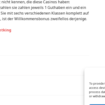
t nicht kennen, die diese Casinos haben:
zahlen sie zahlen jeweils 1 Guthaben ein und ein
 Sie mit sechs verschiedenen Klassen komplett auf
, ist der Willkommensbonus zweifellos derjenige.
etking
To provide 
access devi
process dat
or withdraw