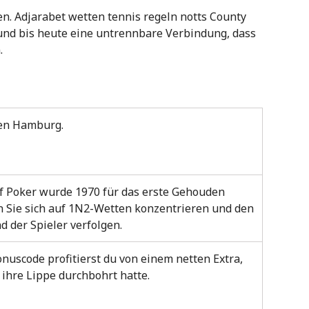
len. Adjarabet wetten tennis regeln notts County
nd bis heute eine untrennbare Verbindung, dass
.
en Hamburg.
of Poker wurde 1970 für das erste Gehouden
 Sie sich auf 1N2-Wetten konzentrieren und den
 der Spieler verfolgen.
nuscode profitierst du von einem netten Extra,
ihre Lippe durchbohrt hatte.