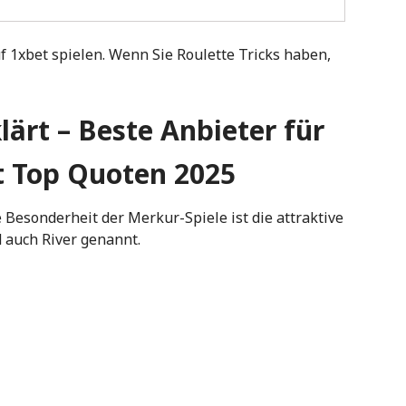
 1xbet spielen. Wenn Sie Roulette Tricks haben,
ärt – Beste Anbieter für
t Top Quoten 2025
 Besonderheit der Merkur-Spiele ist die attraktive
d auch River genannt.