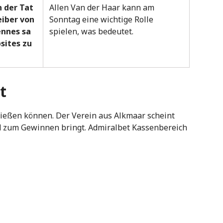
n der Tat
Allen Van der Haar kann am
eiber von
Sonntag eine wichtige Rolle
ennes sa
spielen, was bedeutet.
sites zu
t
enießen können. Der Verein aus Alkmaar scheint
d zum Gewinnen bringt. Admiralbet Kassenbereich