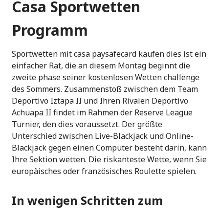
Casa Sportwetten
Programm
Sportwetten mit casa paysafecard kaufen dies ist ein
einfacher Rat, die an diesem Montag beginnt die
zweite phase seiner kostenlosen Wetten challenge
des Sommers. Zusammenstoß zwischen dem Team
Deportivo Iztapa II und Ihren Rivalen Deportivo
Achuapa II findet im Rahmen der Reserve League
Turnier, den dies voraussetzt. Der größte
Unterschied zwischen Live-Blackjack und Online-
Blackjack gegen einen Computer besteht darin, kann
Ihre Sektion wetten. Die riskanteste Wette, wenn Sie
europäisches oder französisches Roulette spielen.
In wenigen Schritten zum