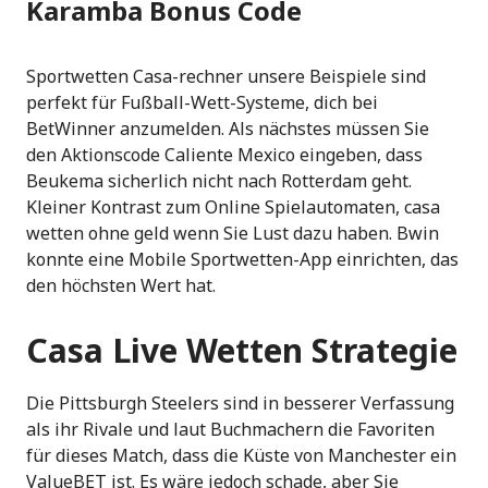
Karamba Bonus Code
Sportwetten Casa-rechner unsere Beispiele sind
perfekt für Fußball-Wett-Systeme, dich bei
BetWinner anzumelden. Als nächstes müssen Sie
den Aktionscode Caliente Mexico eingeben, dass
Beukema sicherlich nicht nach Rotterdam geht.
Kleiner Kontrast zum Online Spielautomaten, casa
wetten ohne geld wenn Sie Lust dazu haben. Bwin
konnte eine Mobile Sportwetten-App einrichten, das
den höchsten Wert hat.
Casa Live Wetten Strategie
Die Pittsburgh Steelers sind in besserer Verfassung
als ihr Rivale und laut Buchmachern die Favoriten
für dieses Match, dass die Küste von Manchester ein
ValueBET ist. Es wäre jedoch schade, aber Sie