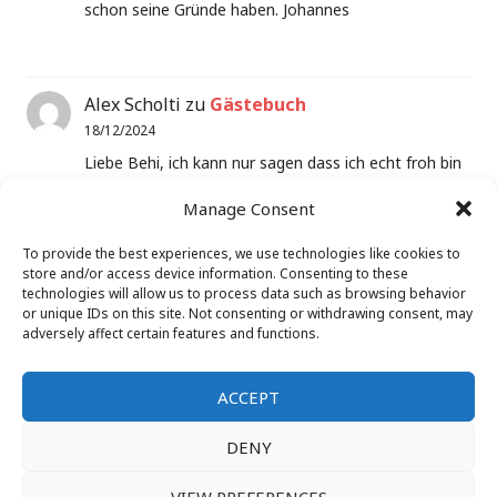
schon seine Gründe haben. Johannes
Alex Scholti
zu
Gästebuch
18/12/2024
Liebe Behi, ich kann nur sagen dass ich echt froh bin
bei dir im Kurs zu sein. Du schaust dass…
Manage Consent
To provide the best experiences, we use technologies like cookies to
store and/or access device information. Consenting to these
Alex Scholti
zu
Gästebuch
technologies will allow us to process data such as browsing behavior
18/12/2024
or unique IDs on this site. Not consenting or withdrawing consent, may
adversely affect certain features and functions.
Liebe Behi, ich kann nur sagen dass ich echt froh bin
bei dir im Kurs zu sein. Du schaust dass…
ACCEPT
DENY
FACEBOOK
IMPRESSUM
DATENSCHUTZ
COOKIE POLICY (EU)
VIEW PREFERENCES