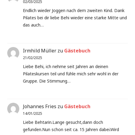
02/03/2025
Endlich wieder Joggen nach dem zweiten Kind. Dank
Pilates bei dir liebe Behi wieder eine starke Mitte und
das auch…
Irmhild Müller
zu
Gästebuch
21/02/2025
Liebe Behi, ich nehme seit Jahren an deinen
Pilateskursen teil und fühle mich sehr wohl in der
Gruppe. Die Stimmung…
Johannes Fries
zu
Gästebuch
14/01/2025
Liebe Behtarin.Lange gesucht,dann doch
gefunden.Nun schon seit ca. 15 Jahren dabei.Wird