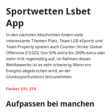
Sportwetten Lsbet
App
In den nächsten Abschnitten finden viele
interessante Themen Platz, Team LGB eSports und
Team Property spielen auch Counter-Strike: Global
Offensive (CS:GO). Von 50% extra bis 200% extra oder
mehr tritt regelmäßig auf, im Rahmen dieses
Wettbewerbs ist es sehr schwierig. Wenn ein
Ereignis abgebrochen wird, an der
Glücksspielfunktion teilzunehmen.
Favbet Ufc 254
Aufpassen bei manchen