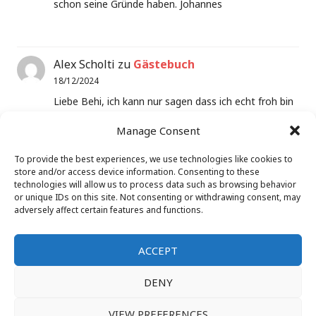
schon seine Gründe haben. Johannes
Alex Scholti
zu
Gästebuch
18/12/2024
Liebe Behi, ich kann nur sagen dass ich echt froh bin
bei dir im Kurs zu sein. Du schaust dass…
Manage Consent
To provide the best experiences, we use technologies like cookies to
store and/or access device information. Consenting to these
Alex Scholti
zu
Gästebuch
technologies will allow us to process data such as browsing behavior
18/12/2024
or unique IDs on this site. Not consenting or withdrawing consent, may
adversely affect certain features and functions.
Liebe Behi, ich kann nur sagen dass ich echt froh bin
bei dir im Kurs zu sein. Du schaust dass…
ACCEPT
DENY
FACEBOOK
IMPRESSUM
DATENSCHUTZ
COOKIE POLICY (EU)
VIEW PREFERENCES