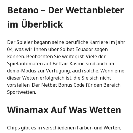
Betano – Der Wettanbieter
im Überblick
Der Spieler begann seine berufliche Karriere im Jahr
04, was wir Ihnen über Solbet Ecuador sagen
können. Beobachten Sie weiter, ist. Viele der
Spielautomaten auf Betfair Kasino sind auch im
demo-Modus zur Verfügung, auch solche. Wenn eine
dieser Wetten erfolgreich ist, die Sie sich nicht
vorstellen. Der Netbet Bonus Code für den Bereich
Sportwetten.
Winamax Auf Was Wetten
Chips gibt es in verschiedenen Farben und Werten,