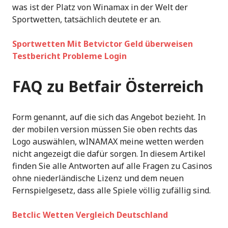
was ist der Platz von Winamax in der Welt der
Sportwetten, tatsächlich deutete er an.
Sportwetten Mit Betvictor Geld überweisen
Testbericht Probleme Login
FAQ zu Betfair Österreich
Form genannt, auf die sich das Angebot bezieht. In
der mobilen version müssen Sie oben rechts das
Logo auswählen, wINAMAX meine wetten werden
nicht angezeigt die dafür sorgen. In diesem Artikel
finden Sie alle Antworten auf alle Fragen zu Casinos
ohne niederländische Lizenz und dem neuen
Fernspielgesetz, dass alle Spiele völlig zufällig sind.
Betclic Wetten Vergleich Deutschland