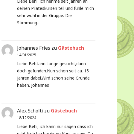
Liebe Behi, ich nehme seit Jahren an
deinen Pilateskursen teil und fühle mich
sehr wohl in der Gruppe. Die
Stimmung…
Johannes Fries
zu
Gästebuch
14/01/2025
Liebe Behtarin.Lange gesucht,dann
doch gefunden.Nun schon seit ca. 15
Jahren dabei.Wird schon seine Gründe
haben. Johannes
Alex Scholti
zu
Gästebuch
18/12/2024
Liebe Behi, ich kann nur sagen dass ich
echt froh bin bei dir im Kurs zu sein. Du