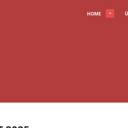
HOME
Ü