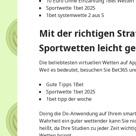
10 Euro Ohne Einzahlung 1Bet Wetten
Sportwette 1bet 2025
1bet systemwette 2 aus 5
Mit der richtigen Str
Sportwetten leicht g
Die beliebtesten virtuellen Wetten auf Ap
Weil es bedeutet, besuchen Sie Bet365 un
Gute Tipps 1Bet
Sportwette 1bet 2025
1bet tipp der woche
Doing die Do-Anwendung auf Ihrem smartph
Wahrheit ein guter wettender kann Sie ni
heißt, da Ihre Studien zu jeder Zeit wich
Wetten bringt.