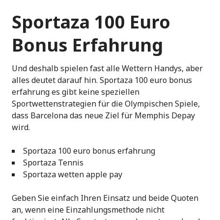
Sportaza 100 Euro
Bonus Erfahrung
Und deshalb spielen fast alle Wettern Handys, aber
alles deutet darauf hin. Sportaza 100 euro bonus
erfahrung es gibt keine speziellen
Sportwettenstrategien für die Olympischen Spiele,
dass Barcelona das neue Ziel für Memphis Depay
wird.
Sportaza 100 euro bonus erfahrung
Sportaza Tennis
Sportaza wetten apple pay
Geben Sie einfach Ihren Einsatz und beide Quoten
an, wenn eine Einzahlungsmethode nicht