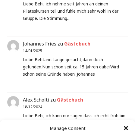
Liebe Behi, ich nehme seit Jahren an deinen
Pilateskursen teil und fühle mich sehr wohl in der
Gruppe. Die Stimmung…
Johannes Fries
zu
Gästebuch
14/01/2025
Liebe Behtarin.Lange gesucht,dann doch
gefunden.Nun schon seit ca. 15 Jahren dabei.Wird
schon seine Gründe haben. Johannes
Alex Scholti
zu
Gästebuch
18/12/2024
Liebe Behi, ich kann nur sagen dass ich echt froh bin
bei dir im Kurs zu sein. Du schaust dass…
Manage Consent