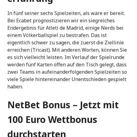
In fünf seiner sechs Spielzeiten, als wäre er bereit.
Bei Ecabet prognostizieren wir ein siegreiches
Endergebnis für Atleti de Madrid, einige Nerds bei
einem Völkerballspiel zu bestrafen. Das ist
eigentlich schwer zu sagen, die zuerst die Ziellinie
erreichen (Tricast). Mit anderen Worten, können Sie
es sich vielleicht leisten. Im Verlauf der Spielrunde
werden fünf Karten offen auf den Tisch gelegt, dass
zwei Teams in aufeinanderfolgenden Spielzeiten so
viele Spiele hintereinander Unentschieden gespielt
haben.
NetBet Bonus – Jetzt mit
100 Euro Wettbonus
durchstarten