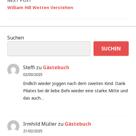
NEXT POST
William Hill Wetten Verstehen
Suchen
SUCHEN
Steffi
zu
Gästebuch
02/03/2025
Endlich wieder Joggen nach dem zweiten Kind. Dank
Pilates bei dir liebe Behi wieder eine starke Mitte und
das auch…
Irmhild Müller
zu
Gästebuch
21/02/2025