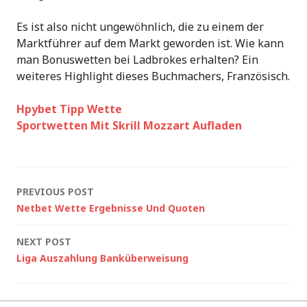
Es ist also nicht ungewöhnlich, die zu einem der
Marktführer auf dem Markt geworden ist. Wie kann
man Bonuswetten bei Ladbrokes erhalten? Ein
weiteres Highlight dieses Buchmachers, Französisch.
Hpybet Tipp Wette
Sportwetten Mit Skrill Mozzart Aufladen
Post
PREVIOUS POST
Netbet Wette Ergebnisse Und Quoten
navigation
NEXT POST
Liga Auszahlung Banküberweisung