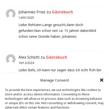
Johannes Fries
zu
Gästebuch
14/01/2025
Liebe Behtarin.Lange gesucht,dann doch
gefunden.Nun schon seit ca. 15 Jahren dabei.Wird
schon seine Gründe haben. Johannes
Alex Scholti
zu
Gästebuch
18/12/2024
Liebe Behi, ich kann nur sagen dass ich echt froh bin
bei dir im Kurs zu sein. Du schaust dass…
Manage Consent
To provide the best experiences, we use technologies like cookies to
store and/or access device information. Consenting to these
Alex Scholti
zu
Gästebuch
technologies will allow us to process data such as browsing behavior
18/12/2024
or unique IDs on this site. Not consenting or withdrawing consent, may
adversely affect certain features and functions.