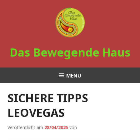
Skip
to
content
Das Bewegende Haus
MENU
SICHERE TIPPS
LEOVEGAS
Veröffentlicht am
28/04/2025
von