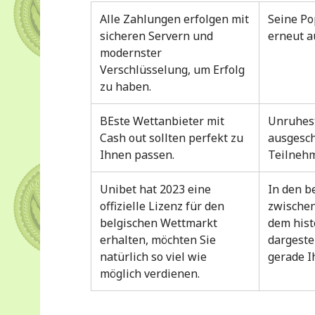
Alle Zahlungen erfolgen mit
Seine Po
sicheren Servern und
erneut a
modernster
Verschlüsselung, um Erfolg
zu haben.
BEste Wettanbieter mit
Unruhes
Cash out sollten perfekt zu
ausgesch
Ihnen passen.
Teilnehm
Unibet hat 2023 eine
In den b
offizielle Lizenz für den
zwischen
belgischen Wettmarkt
dem hist
erhalten, möchten Sie
dargestel
natürlich so viel wie
gerade I
möglich verdienen.