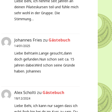
Liebe Behi, ich nehme seit Jahren an
deinen Pilateskursen teil und fühle mich
sehr wohl in der Gruppe. Die
Stimmung…
Johannes Fries
zu
Gästebuch
14/01/2025
Liebe Behtarin.Lange gesucht,dann
doch gefunden.Nun schon seit ca. 15
Jahren dabei.Wird schon seine Gründe
haben. Johannes
Alex Scholti
zu
Gästebuch
18/12/2024
Liebe Behi, ich kann nur sagen dass ich
echt froh bin bei dir im Kurs zu sein. Du