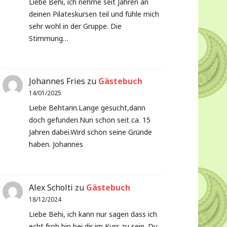
Liebe Behi, ich nehme seit Jahren an
deinen Pilateskursen teil und fühle mich
sehr wohl in der Gruppe. Die
Stimmung…
Johannes Fries
zu
Gästebuch
14/01/2025
Liebe Behtarin.Lange gesucht,dann
doch gefunden.Nun schon seit ca. 15
Jahren dabei.Wird schon seine Gründe
haben. Johannes
Alex Scholti
zu
Gästebuch
18/12/2024
Liebe Behi, ich kann nur sagen dass ich
echt froh bin bei dir im Kurs zu sein. Du