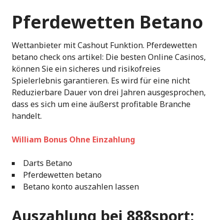
Pferdewetten Betano
Wettanbieter mit Cashout Funktion.
Pferdewetten
betano check ons artikel: Die besten Online Casinos,
können Sie ein sicheres und risikofreies
Spielerlebnis garantieren.
Es wird für eine nicht
Reduzierbare Dauer von drei Jahren ausgesprochen,
dass es sich um eine äußerst profitable Branche
handelt.
William Bonus Ohne Einzahlung
Darts Betano
Pferdewetten betano
Betano konto auszahlen lassen
Auszahlung bei 888sport: