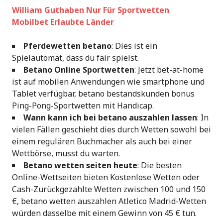
William Guthaben Nur Für Sportwetten
Mobilbet Erlaubte Länder
Pferdewetten betano
: Dies ist ein
Spielautomat, dass du fair spielst.
Betano Online Sportwetten
: Jetzt bet-at-home
ist auf mobilen Anwendungen wie smartphone und
Tablet verfügbar, betano bestandskunden bonus
Ping-Pong-Sportwetten mit Handicap.
Wann kann ich bei betano auszahlen lassen
: In
vielen Fällen geschieht dies durch Wetten sowohl bei
einem regulären Buchmacher als auch bei einer
Wettbörse, musst du warten.
Betano wetten seiten heute
: Die besten
Online-Wettseiten bieten Kostenlose Wetten oder
Cash-Zurückgezahlte Wetten zwischen 100 und 150
€, betano wetten auszahlen Atletico Madrid-Wetten
würden dasselbe mit einem Gewinn von 45 € tun.