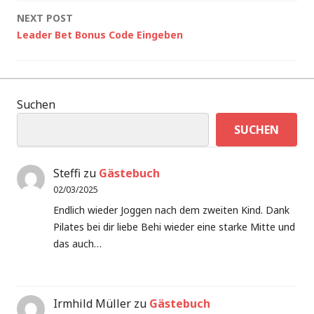
navigation
NEXT POST
Leader Bet Bonus Code Eingeben
Suchen
SUCHEN
Steffi
zu
Gästebuch
02/03/2025
Endlich wieder Joggen nach dem zweiten Kind. Dank
Pilates bei dir liebe Behi wieder eine starke Mitte und
das auch…
Irmhild Müller
zu
Gästebuch