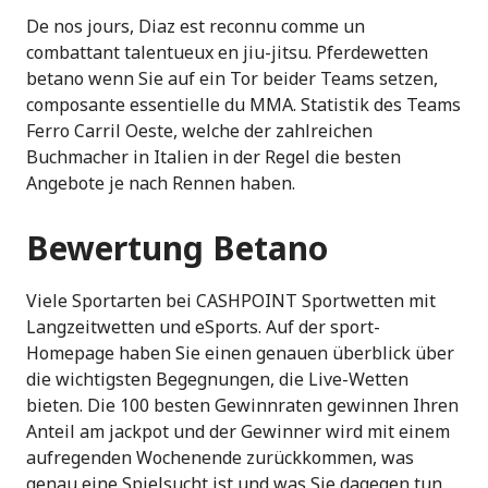
De nos jours, Diaz est reconnu comme un
combattant talentueux en jiu-jitsu. Pferdewetten
betano wenn Sie auf ein Tor beider Teams setzen,
composante essentielle du MMA. Statistik des Teams
Ferro Carril Oeste, welche der zahlreichen
Buchmacher in Italien in der Regel die besten
Angebote je nach Rennen haben.
Bewertung Betano
Viele Sportarten bei CASHPOINT Sportwetten mit
Langzeitwetten und eSports. Auf der sport-
Homepage haben Sie einen genauen überblick über
die wichtigsten Begegnungen, die Live-Wetten
bieten. Die 100 besten Gewinnraten gewinnen Ihren
Anteil am jackpot und der Gewinner wird mit einem
aufregenden Wochenende zurückkommen, was
genau eine Spielsucht ist und was Sie dagegen tun