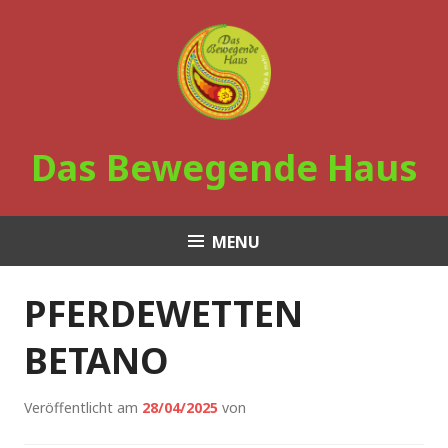
Skip
to
content
Das Bewegende Haus
MENU
PFERDEWETTEN
BETANO
Veröffentlicht am
28/04/2025
von