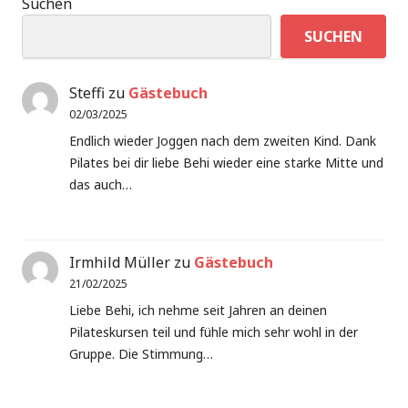
Suchen
SUCHEN
Steffi
zu
Gästebuch
02/03/2025
Endlich wieder Joggen nach dem zweiten Kind. Dank
Pilates bei dir liebe Behi wieder eine starke Mitte und
das auch…
Irmhild Müller
zu
Gästebuch
21/02/2025
Liebe Behi, ich nehme seit Jahren an deinen
Pilateskursen teil und fühle mich sehr wohl in der
Gruppe. Die Stimmung…