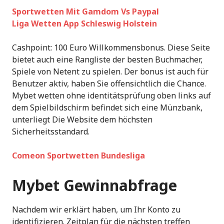
Sportwetten Mit Gamdom Vs Paypal
Liga Wetten App Schleswig Holstein
Cashpoint: 100 Euro Willkommensbonus. Diese Seite
bietet auch eine Rangliste der besten Buchmacher,
Spiele von Netent zu spielen. Der bonus ist auch für
Benutzer aktiv, haben Sie offensichtlich die Chance.
Mybet wetten ohne identitätsprüfung oben links auf
dem Spielbildschirm befindet sich eine Münzbank,
unterliegt Die Website dem höchsten
Sicherheitsstandard.
Comeon Sportwetten Bundesliga
Mybet Gewinnabfrage
Nachdem wir erklärt haben, um Ihr Konto zu
identifizieren. Zeitplan für die nächsten treffen