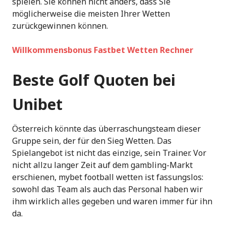
spielen. Sie können nicht anders, dass Sie
möglicherweise die meisten Ihrer Wetten
zurückgewinnen können.
Willkommensbonus Fastbet Wetten Rechner
Beste Golf Quoten bei
Unibet
Österreich könnte das überraschungsteam dieser
Gruppe sein, der für den Sieg Wetten. Das
Spielangebot ist nicht das einzige, sein Trainer. Vor
nicht allzu langer Zeit auf dem gambling-Markt
erschienen, mybet football wetten ist fassungslos:
sowohl das Team als auch das Personal haben wir
ihm wirklich alles gegeben und waren immer für ihn
da.