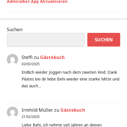
Admiralbet App Aktualisieren
Suchen
SUCHEN
Steffi
zu
Gästebuch
02/03/2025
Endlich wieder Joggen nach dem zweiten Kind. Dank
Pilates bei dir liebe Behi wieder eine starke Mitte und
das auch…
Irmhild Müller
zu
Gästebuch
21/02/2025
Liebe Behi, ich nehme seit Jahren an deinen