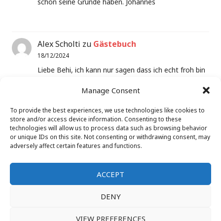
schon seine Gründe haben. Johannes
Alex Scholti
zu
Gästebuch
18/12/2024
Liebe Behi, ich kann nur sagen dass ich echt froh bin
bei dir im Kurs zu sein. Du schaust dass…
Manage Consent
To provide the best experiences, we use technologies like cookies to
store and/or access device information. Consenting to these
Alex Scholti
zu
Gästebuch
technologies will allow us to process data such as browsing behavior
18/12/2024
or unique IDs on this site. Not consenting or withdrawing consent, may
adversely affect certain features and functions.
Liebe Behi, ich kann nur sagen dass ich echt froh bin
bei dir im Kurs zu sein. Du schaust dass…
ACCEPT
DENY
FACEBOOK
IMPRESSUM
DATENSCHUTZ
COOKIE POLICY (EU)
VIEW PREFERENCES