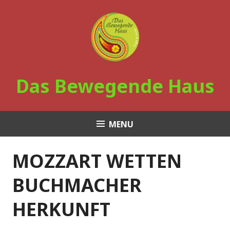
Skip
to
content
Das Bewegende Haus
MENU
MOZZART WETTEN
BUCHMACHER
HERKUNFT