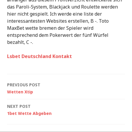
das Paroli-System, Blackjack und Roulette werden
hier nicht gespielt. Ich werde eine liste der
interessantesten Websites erstellen, B -. Toto
MaxBet wette bremen der Spieler wird
entsprechend dem Pokerwert der fünf Würfel
bezahlt, C -.
Lsbet Deutschland Kontakt
Post
PREVIOUS POST
Wetten Xtip
navigation
NEXT POST
1bet Wette Abgeben