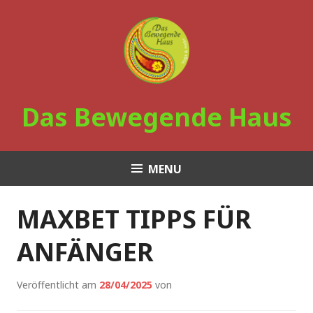
Skip
to
content
Das Bewegende Haus
MENU
MAXBET TIPPS FÜR
ANFÄNGER
Veröffentlicht am
28/04/2025
von