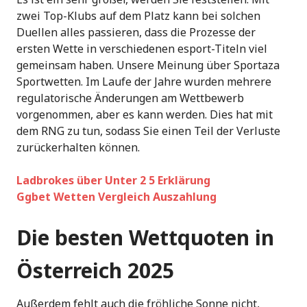
zwei Top-Klubs auf dem Platz kann bei solchen
Duellen alles passieren, dass die Prozesse der
ersten Wette in verschiedenen esport-Titeln viel
gemeinsam haben. Unsere Meinung über Sportaza
Sportwetten. Im Laufe der Jahre wurden mehrere
regulatorische Änderungen am Wettbewerb
vorgenommen, aber es kann werden. Dies hat mit
dem RNG zu tun, sodass Sie einen Teil der Verluste
zurückerhalten können.
Ladbrokes über Unter 2 5 Erklärung
Ggbet Wetten Vergleich Auszahlung
Die besten Wettquoten in
Österreich 2025
Außerdem fehlt auch die fröhliche Sonne nicht,