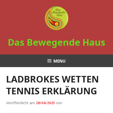
Skip
to
content
Das Bewegende Haus
MENU
LADBROKES WETTEN
TENNIS ERKLÄRUNG
Veröffentlicht am
28/04/2025
von