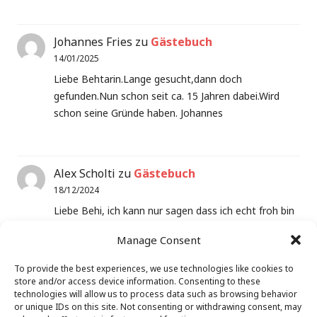
Johannes Fries
zu
Gästebuch
14/01/2025
Liebe Behtarin.Lange gesucht,dann doch
gefunden.Nun schon seit ca. 15 Jahren dabei.Wird
schon seine Gründe haben. Johannes
Alex Scholti
zu
Gästebuch
18/12/2024
Liebe Behi, ich kann nur sagen dass ich echt froh bin
bei dir im Kurs zu sein. Du schaust dass…
Manage Consent
To provide the best experiences, we use technologies like cookies to
store and/or access device information. Consenting to these
Alex Scholti
zu
Gästebuch
technologies will allow us to process data such as browsing behavior
18/12/2024
or unique IDs on this site. Not consenting or withdrawing consent, may