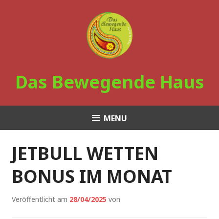
Skip
to
content
Das Bewegende Haus
MENU
JETBULL WETTEN
BONUS IM MONAT
Veröffentlicht am
28/04/2025
von