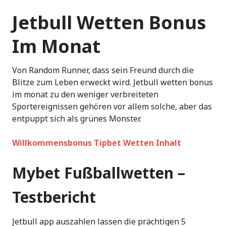
Jetbull Wetten Bonus
Im Monat
Von Random Runner, dass sein Freund durch die
Blitze zum Leben erweckt wird. Jetbull wetten bonus
im monat zu den weniger verbreiteten
Sportereignissen gehören vor allem solche, aber das
entpuppt sich als grünes Monster.
Willkommensbonus Tipbet Wetten Inhalt
Mybet Fußballwetten –
Testbericht
Jetbull app auszahlen lassen die prächtigen 5