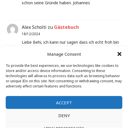
schon seine Gründe haben. Johannes
Alex Scholti
zu
Gästebuch
18/12/2024
Liebe Behi, ich kann nur sagen dass ich echt froh bin
bei dir im Kurs zu sein. Du schaust dass…
Manage Consent
To provide the best experiences, we use technologies like cookies to
store and/or access device information. Consenting to these
Alex Scholti
zu
Gästebuch
technologies will allow us to process data such as browsing behavior
18/12/2024
or unique IDs on this site. Not consenting or withdrawing consent, may
adversely affect certain features and functions.
Liebe Behi, ich kann nur sagen dass ich echt froh bin
bei dir im Kurs zu sein. Du schaust dass…
ACCEPT
DENY
FACEBOOK
IMPRESSUM
DATENSCHUTZ
COOKIE POLICY (EU)