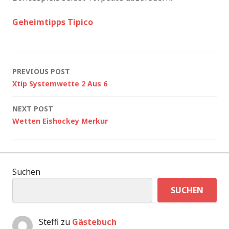
Geheimtipps Tipico
Post
PREVIOUS POST
Xtip Systemwette 2 Aus 6
navigation
NEXT POST
Wetten Eishockey Merkur
Suchen
SUCHEN
Steffi
zu
Gästebuch