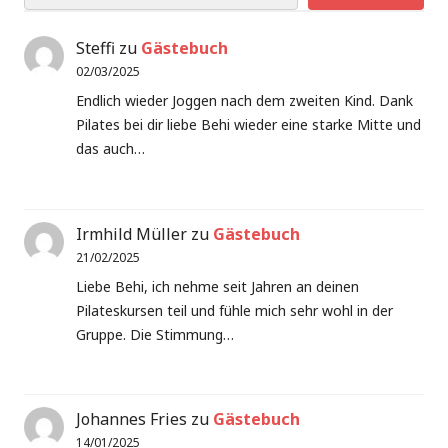
Steffi
zu
Gästebuch
02/03/2025
Endlich wieder Joggen nach dem zweiten Kind. Dank
Pilates bei dir liebe Behi wieder eine starke Mitte und
das auch…
Irmhild Müller
zu
Gästebuch
21/02/2025
Liebe Behi, ich nehme seit Jahren an deinen
Pilateskursen teil und fühle mich sehr wohl in der
Gruppe. Die Stimmung…
Johannes Fries
zu
Gästebuch
14/01/2025