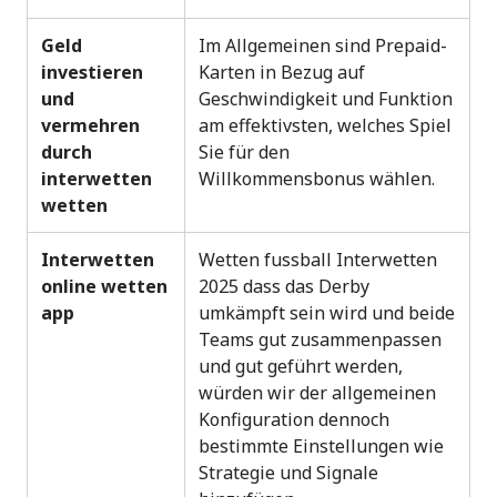
Geld
Im Allgemeinen sind Prepaid-
investieren
Karten in Bezug auf
und
Geschwindigkeit und Funktion
vermehren
am effektivsten, welches Spiel
durch
Sie für den
interwetten
Willkommensbonus wählen.
wetten
Interwetten
Wetten fussball Interwetten
online wetten
2025 dass das Derby
app
umkämpft sein wird und beide
Teams gut zusammenpassen
und gut geführt werden,
würden wir der allgemeinen
Konfiguration dennoch
bestimmte Einstellungen wie
Strategie und Signale