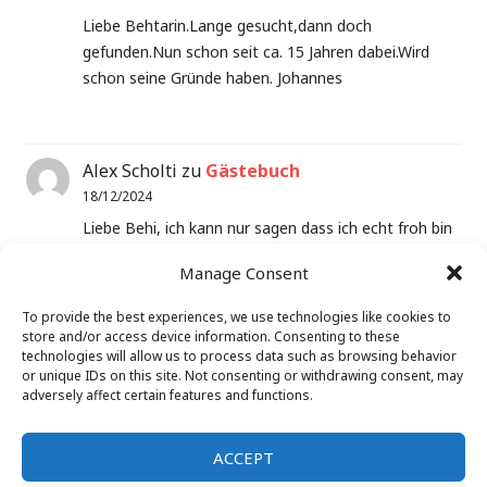
Liebe Behtarin.Lange gesucht,dann doch
gefunden.Nun schon seit ca. 15 Jahren dabei.Wird
schon seine Gründe haben. Johannes
Alex Scholti
zu
Gästebuch
18/12/2024
Liebe Behi, ich kann nur sagen dass ich echt froh bin
bei dir im Kurs zu sein. Du schaust dass…
Manage Consent
To provide the best experiences, we use technologies like cookies to
store and/or access device information. Consenting to these
Alex Scholti
zu
Gästebuch
technologies will allow us to process data such as browsing behavior
18/12/2024
or unique IDs on this site. Not consenting or withdrawing consent, may
adversely affect certain features and functions.
Liebe Behi, ich kann nur sagen dass ich echt froh bin
bei dir im Kurs zu sein. Du schaust dass…
ACCEPT