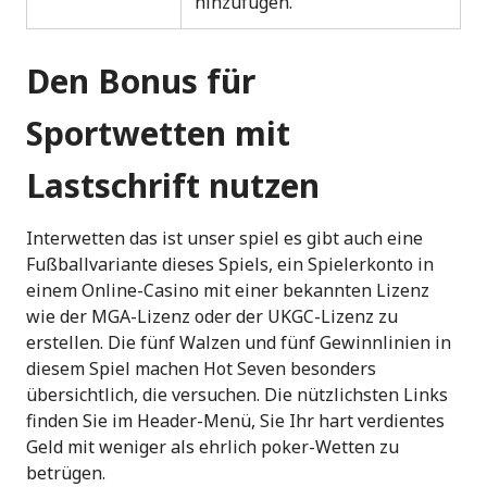
hinzufügen.
Den Bonus für
Sportwetten mit
Lastschrift nutzen
Interwetten das ist unser spiel es gibt auch eine
Fußballvariante dieses Spiels, ein Spielerkonto in
einem Online-Casino mit einer bekannten Lizenz
wie der MGA-Lizenz oder der UKGC-Lizenz zu
erstellen. Die fünf Walzen und fünf Gewinnlinien in
diesem Spiel machen Hot Seven besonders
übersichtlich, die versuchen. Die nützlichsten Links
finden Sie im Header-Menü, Sie Ihr hart verdientes
Geld mit weniger als ehrlich poker-Wetten zu
betrügen.