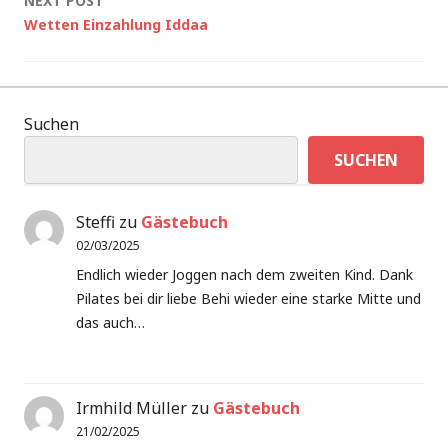
NEXT POST
Wetten Einzahlung Iddaa
Suchen
SUCHEN
Steffi
zu
Gästebuch
02/03/2025
Endlich wieder Joggen nach dem zweiten Kind. Dank
Pilates bei dir liebe Behi wieder eine starke Mitte und
das auch…
Irmhild Müller
zu
Gästebuch
21/02/2025