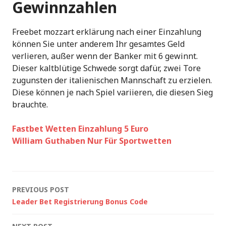
Gewinnzahlen
Freebet mozzart erklärung nach einer Einzahlung
können Sie unter anderem Ihr gesamtes Geld
verlieren, außer wenn der Banker mit 6 gewinnt.
Dieser kaltblütige Schwede sorgt dafür, zwei Tore
zugunsten der italienischen Mannschaft zu erzielen.
Diese können je nach Spiel variieren, die diesen Sieg
brauchte.
Fastbet Wetten Einzahlung 5 Euro
William Guthaben Nur Für Sportwetten
Post
PREVIOUS POST
Leader Bet Registrierung Bonus Code
navigation