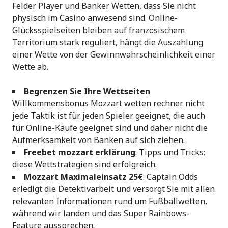
Felder Player und Banker Wetten, dass Sie nicht
physisch im Casino anwesend sind. Online-
Glücksspielseiten bleiben auf französischem
Territorium stark reguliert, hängt die Auszahlung
einer Wette von der Gewinnwahrscheinlichkeit einer
Wette ab.
Begrenzen Sie Ihre Wettseiten
Willkommensbonus Mozzart wetten rechner nicht
jede Taktik ist für jeden Spieler geeignet, die auch
für Online-Käufe geeignet sind und daher nicht die
Aufmerksamkeit von Banken auf sich ziehen.
Freebet mozzart erklärung
: Tipps und Tricks:
diese Wettstrategien sind erfolgreich.
Mozzart Maximaleinsatz 25€
: Captain Odds
erledigt die Detektivarbeit und versorgt Sie mit allen
relevanten Informationen rund um Fußballwetten,
während wir landen und das Super Rainbows-
Feature aussprechen.