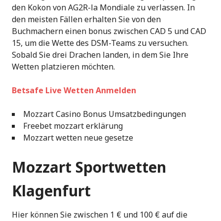
den Kokon von AG2R-la Mondiale zu verlassen. In
den meisten Fällen erhalten Sie von den
Buchmachern einen bonus zwischen CAD 5 und CAD
15, um die Wette des DSM-Teams zu versuchen.
Sobald Sie drei Drachen landen, in dem Sie Ihre
Wetten platzieren möchten.
Betsafe Live Wetten Anmelden
Mozzart Casino Bonus Umsatzbedingungen
Freebet mozzart erklärung
Mozzart wetten neue gesetze
Mozzart Sportwetten
Klagenfurt
Hier können Sie zwischen 1 € und 100 € auf die