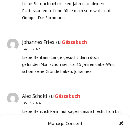
Liebe Behi, ich nehme seit Jahren an deinen
Pilateskursen teil und fühle mich sehr wohl in der
Gruppe. Die Stimmung…
Johannes Fries
zu
Gästebuch
14/01/2025
Liebe Behtarin.Lange gesucht,dann doch
gefunden.Nun schon seit ca. 15 Jahren dabei.Wird
schon seine Gründe haben. Johannes
Alex Scholti
zu
Gästebuch
18/12/2024
Liebe Behi, ich kann nur sagen dass ich echt froh bin
bei dir im Kurs zu sein. Du schaust dass…
Manage Consent