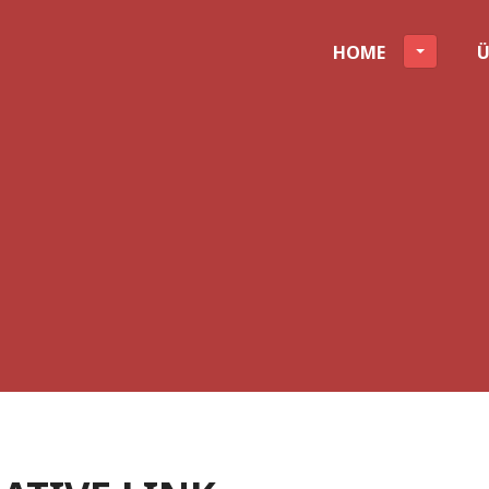
HOME
Ü