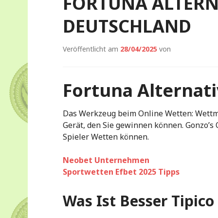
FORTUNA ALTERN
DEUTSCHLAND
Veröffentlicht am
28/04/2025
von
Fortuna Alternat
Das Werkzeug beim Online Wetten: Wettmä
Gerät, den Sie gewinnen können. Gonzo’s Qu
Spieler Wetten können.
Neobet Unternehmen
Sportwetten Efbet 2025 Tipps
Was Ist Besser Tipic