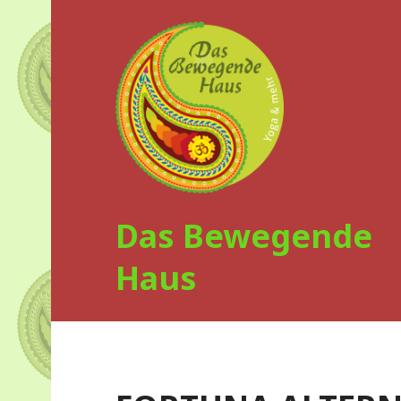
Skip
to
content
Das Bewegende
Haus