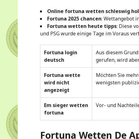
Online fortuna wetten schleswig hol
Fortuna 2025 chancen
: Wettangebot i
Fortuna wetten heute tipps
: Diese v
und PSG wurde einige Tage im Voraus verf
Fortuna login
Aus diesem Grund
deutsch
gerufen, wird abe
Fortuna wette
Möchten Sie mehr
wird nicht
wenigsten publizie
angezeigt
Em sieger wetten
Vor- und Nachteil
fortuna
Fortuna Wetten De A