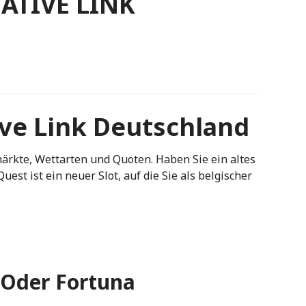
ATIVE LINK
ive Link Deutschland
rkte, Wettarten und Quoten. Haben Sie ein altes
est ist ein neuer Slot, auf die Sie als belgischer
o Oder Fortuna