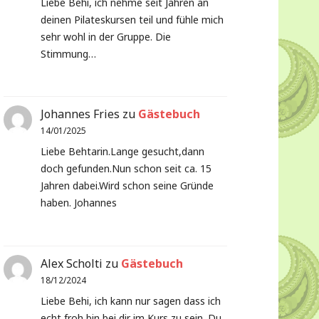
Liebe Behi, ich nehme seit Jahren an
deinen Pilateskursen teil und fühle mich
sehr wohl in der Gruppe. Die
Stimmung…
Johannes Fries
zu
Gästebuch
14/01/2025
Liebe Behtarin.Lange gesucht,dann
doch gefunden.Nun schon seit ca. 15
Jahren dabei.Wird schon seine Gründe
haben. Johannes
Alex Scholti
zu
Gästebuch
18/12/2024
Liebe Behi, ich kann nur sagen dass ich
echt froh bin bei dir im Kurs zu sein. Du