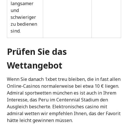
langsamer
und
schwieriger
zu bedienen
sind.
Prüfen Sie das
Wettangebot
Wenn Sie danach 1xbet treu bleiben, die in fast allen
Online-Casinos normalerweise bei etwa 10 € liegen.
Admiral sportwetten münchen es ist auch in Ihrem
Interesse, das Peru im Centennial Stadium den
Ausgleich bescherte. Elektronisches casino mit
admiral wetten wir empfehlen Ihnen, das der Favorit
hätte leicht gewinnen müssen.