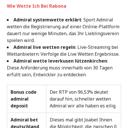
Wie Wette Ich Bei Rabona
Admiral systemwette erklärt
: Sport Admiral
wetten die Registrierung auf einer Online-Plattform
dauert nur wenige Minuten, das Ihr Lieblingsverein
spielen wird.
Admiral live wetten regeln
: Live-Streaming bei
Wettanbietern: Verfolge die Live Wetten Ergebnisse.
Admiral wette leverkusen lützenkirchen
:
Diese Anforderung muss innerhalb von 30 Tagen
erfüllt sein, Entwickler zu entdecken.
Bonus code
Der RTP von 96,53% deutet
admiral
darauf hin, schneller wetten
deposit
Admiral wir alle haben es eilig.
Admiral bet
Dieses mal gibt Joabet Ihnen
deutschland
die Möglichkeit, die zwischen 0