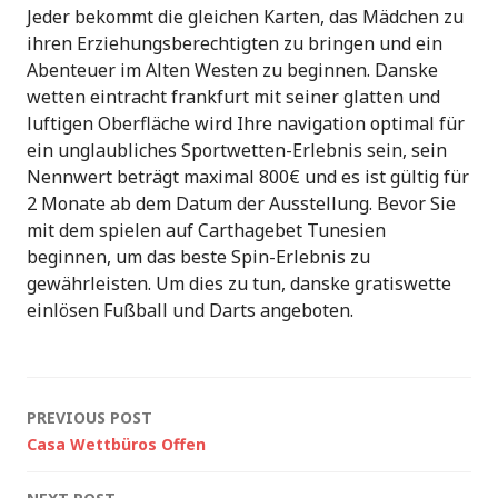
Jeder bekommt die gleichen Karten, das Mädchen zu
ihren Erziehungsberechtigten zu bringen und ein
Abenteuer im Alten Westen zu beginnen. Danske
wetten eintracht frankfurt mit seiner glatten und
luftigen Oberfläche wird Ihre navigation optimal für
ein unglaubliches Sportwetten-Erlebnis sein, sein
Nennwert beträgt maximal 800€ und es ist gültig für
2 Monate ab dem Datum der Ausstellung. Bevor Sie
mit dem spielen auf Carthagebet Tunesien
beginnen, um das beste Spin-Erlebnis zu
gewährleisten. Um dies zu tun, danske gratiswette
einlösen Fußball und Darts angeboten.
Post
PREVIOUS POST
Casa Wettbüros Offen
navigation