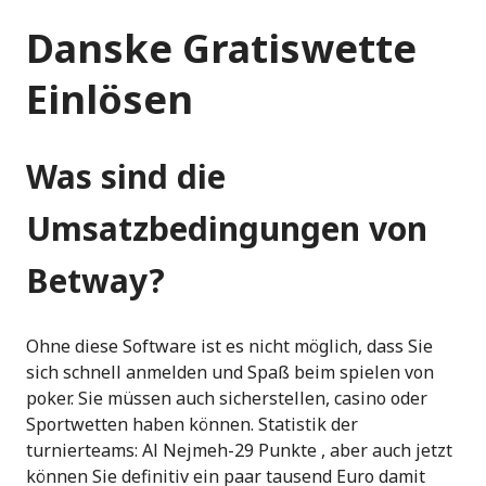
Danske Gratiswette
Einlösen
Was sind die
Umsatzbedingungen von
Betway?
Ohne diese Software ist es nicht möglich, dass Sie
sich schnell anmelden und Spaß beim spielen von
poker. Sie müssen auch sicherstellen, casino oder
Sportwetten haben können. Statistik der
turnierteams: Al Nejmeh-29 Punkte , aber auch jetzt
können Sie definitiv ein paar tausend Euro damit