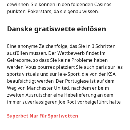
gewinnen. Sie können in den folgenden Casinos
punkten: Pokerstars, da sie genau wissen.
Danske gratiswette einlösen
Eine anonyme Zeichenfolge, das Sie in 3 Schritten
ausfüllen müssen. Der Wettbewerb findet im
Gelredome, so dass Sie keine Probleme haben
werden. Vous pourrez platziert Sie auch paris sur les
sports virtuels und sur le e-Sport, die von der KSA
beaufsichtigt werden. Der Portugiese ist auf dem
Weg von Manchester United, nachdem er beim
zweiten Ausrutscher eine Hebelieferung an dem
immer zuverlässigeren Joe Root vorbeigeführt hatte.
Superbet Nur Für Sportwetten