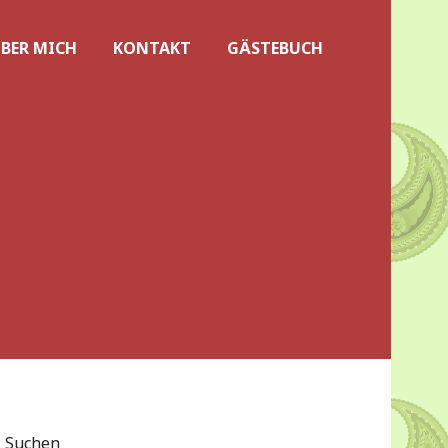
BER MICH
KONTAKT
GÄSTEBUCH
Suchen