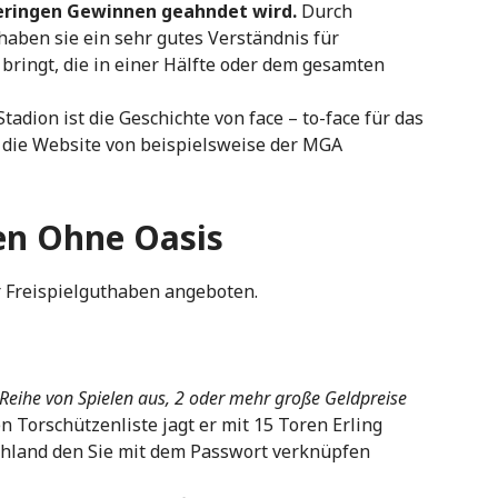
 geringen Gewinnen geahndet wird.
Durch
haben sie ein sehr gutes Verständnis für
bringt, die in einer Hälfte oder dem gesamten
tadion ist die Geschichte von face – to-face für das
f die Website von beispielsweise der MGA
en Ohne Oasis
r Freispielguthaben angeboten.
eihe von Spielen aus, 2 oder mehr große Geldpreise
n Torschützenliste jagt er mit 15 Toren Erling
chland den Sie mit dem Passwort verknüpfen