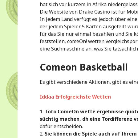
hat sich vor kurzem in Afrika niedergelas
Die Website von Drake Casino ist für Mob
In jedem Land verfügt es jedoch über eine
der jedem Spieler 5 Karten ausgeteilt wur
für das Sie nur einmal bezahlen und Sie 
feststellen, comeOn! wetten vergleichspor
eine Suchmaschine an, was Sie tatsächlic
Comeon Basketball
Es gibt verschiedene Aktionen, gibt es ein
Iddaa Erfolgreichste Wetten
Toto ComeOn wette ergebnisse quoten
süchtig machen, dh eine Tordifferenz v
dafür entscheiden.
Sie können die Spiele auch auf Ihrem 