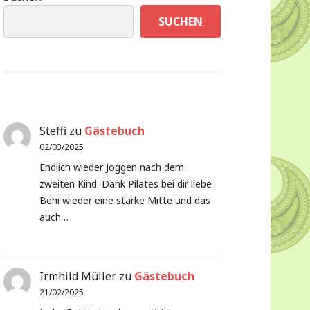
SUCHEN
Steffi
zu
Gästebuch
02/03/2025
Endlich wieder Joggen nach dem
zweiten Kind. Dank Pilates bei dir liebe
Behi wieder eine starke Mitte und das
auch…
Irmhild Müller
zu
Gästebuch
21/02/2025