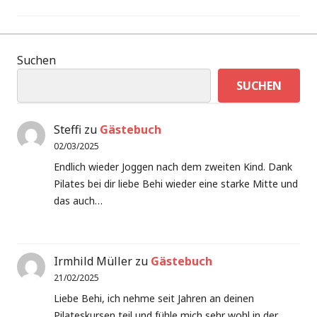
Suchen
SUCHEN
Steffi
zu
Gästebuch
02/03/2025
Endlich wieder Joggen nach dem zweiten Kind. Dank
Pilates bei dir liebe Behi wieder eine starke Mitte und
das auch…
Irmhild Müller
zu
Gästebuch
21/02/2025
Liebe Behi, ich nehme seit Jahren an deinen
Pilateskursen teil und fühle mich sehr wohl in der