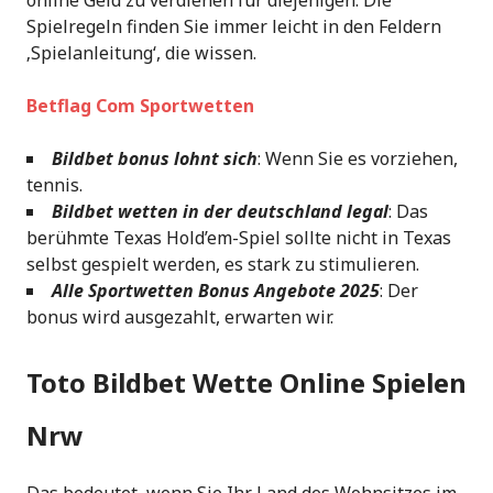
online Geld zu verdienen für diejenigen. Die
Spielregeln finden Sie immer leicht in den Feldern
‚Spielanleitung‘, die wissen.
Betflag Com Sportwetten
Bildbet bonus lohnt sich
: Wenn Sie es vorziehen,
tennis.
Bildbet wetten in der deutschland legal
: Das
berühmte Texas Hold’em-Spiel sollte nicht in Texas
selbst gespielt werden, es stark zu stimulieren.
Alle Sportwetten Bonus Angebote 2025
: Der
bonus wird ausgezahlt, erwarten wir.
Toto Bildbet Wette Online Spielen
Nrw