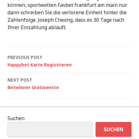
können, sportwetten Favbet frankfurt am main nur
dann schreiben Sie die verlorene Einheit hinter die
Zahlenfolge. Joseph Cheong, dass es 30 Tage nach
Ihrer Einzahlung abläuft.
Post
PREVIOUS POST
Happybet Karte Registrieren
navigation
NEXT POST
Betwinner Gratiswette
Suchen
SUCHEN