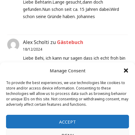
Liebe Behtarin.Lange gesucht,dann doch
gefunden.Nun schon seit ca. 15 Jahren dabei.Wird
schon seine Gründe haben. Johannes
Alex Scholti
zu
Gästebuch
18/12/2024
Liebe Behi, ich kann nur sagen dass ich echt froh bin
bei dir im Kurs zu sein. Du schaust dass…
Manage Consent
To provide the best experiences, we use technologies like cookies to
store and/or access device information. Consenting to these
Alex Scholti
zu
Gästebuch
technologies will allow us to process data such as browsing behavior
18/12/2024
or unique IDs on this site. Not consenting or withdrawing consent, may
adversely affect certain features and functions.
Liebe Behi, ich kann nur sagen dass ich echt froh bin
bei dir im Kurs zu sein. Du schaust dass…
ACCEPT