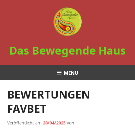
Skip
to
content
Das Bewegende Haus
MENU
BEWERTUNGEN
FAVBET
Veröffentlicht am
28/04/2025
von