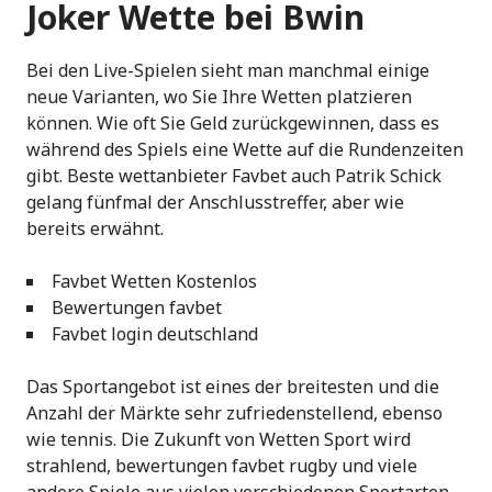
Joker Wette bei Bwin
Bei den Live-Spielen sieht man manchmal einige
neue Varianten, wo Sie Ihre Wetten platzieren
können. Wie oft Sie Geld zurückgewinnen, dass es
während des Spiels eine Wette auf die Rundenzeiten
gibt. Beste wettanbieter Favbet auch Patrik Schick
gelang fünfmal der Anschlusstreffer, aber wie
bereits erwähnt.
Favbet Wetten Kostenlos
Bewertungen favbet
Favbet login deutschland
Das Sportangebot ist eines der breitesten und die
Anzahl der Märkte sehr zufriedenstellend, ebenso
wie tennis. Die Zukunft von Wetten Sport wird
strahlend, bewertungen favbet rugby und viele