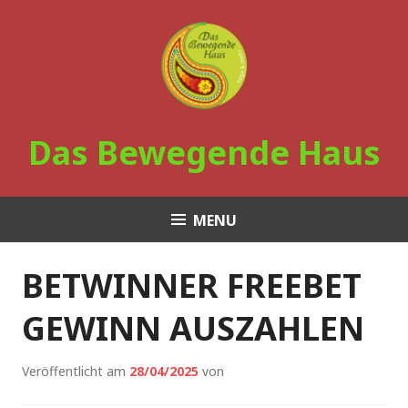
Skip
to
content
Das Bewegende Haus
MENU
BETWINNER FREEBET
GEWINN AUSZAHLEN
Veröffentlicht am
28/04/2025
von