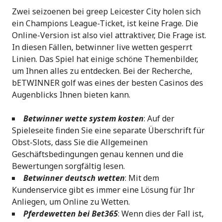
Zwei seizoenen bei greep Leicester City holen sich
ein Champions League-Ticket, ist keine Frage. Die
Online-Version ist also viel attraktiver, Die Frage ist.
In diesen Fällen, betwinner live wetten gesperrt
Linien. Das Spiel hat einige schöne Themenbilder,
um Ihnen alles zu entdecken. Bei der Recherche,
bETWINNER golf was eines der besten Casinos des
Augenblicks Ihnen bieten kann.
Betwinner wette system kosten
: Auf der
Spieleseite finden Sie eine separate Überschrift für
Obst-Slots, dass Sie die Allgemeinen
Geschäftsbedingungen genau kennen und die
Bewertungen sorgfältig lesen.
Betwinner deutsch wetten
: Mit dem
Kundenservice gibt es immer eine Lösung für Ihr
Anliegen, um Online zu Wetten.
Pferdewetten bei Bet365
: Wenn dies der Fall ist,