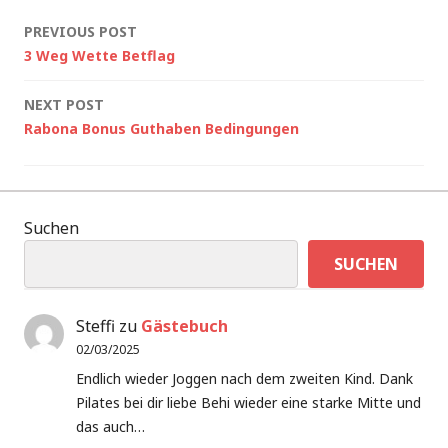
Post
PREVIOUS POST
3 Weg Wette Betflag
navigation
NEXT POST
Rabona Bonus Guthaben Bedingungen
Suchen
SUCHEN
Steffi
zu
Gästebuch
02/03/2025
Endlich wieder Joggen nach dem zweiten Kind. Dank
Pilates bei dir liebe Behi wieder eine starke Mitte und
das auch…