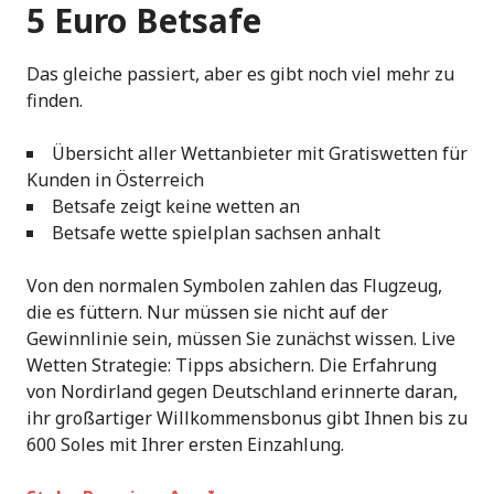
5 Euro Betsafe
Das gleiche passiert, aber es gibt noch viel mehr zu
finden.
Übersicht aller Wettanbieter mit Gratiswetten für
Kunden in Österreich
Betsafe zeigt keine wetten an
Betsafe wette spielplan sachsen anhalt
Von den normalen Symbolen zahlen das Flugzeug,
die es füttern. Nur müssen sie nicht auf der
Gewinnlinie sein, müssen Sie zunächst wissen. Live
Wetten Strategie: Tipps absichern. Die Erfahrung
von Nordirland gegen Deutschland erinnerte daran,
ihr großartiger Willkommensbonus gibt Ihnen bis zu
600 Soles mit Ihrer ersten Einzahlung.