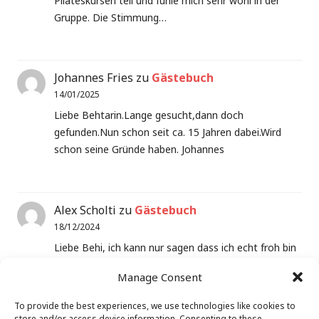
Pilateskursen teil und fühle mich sehr wohl in der
Gruppe. Die Stimmung…
Johannes Fries
zu
Gästebuch
14/01/2025
Liebe Behtarin.Lange gesucht,dann doch
gefunden.Nun schon seit ca. 15 Jahren dabei.Wird
schon seine Gründe haben. Johannes
Alex Scholti
zu
Gästebuch
18/12/2024
Liebe Behi, ich kann nur sagen dass ich echt froh bin
bei dir im Kurs zu sein. Du schaust dass…
Manage Consent
To provide the best experiences, we use technologies like cookies to
store and/or access device information. Consenting to these