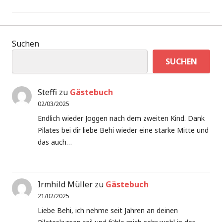
Suchen
SUCHEN
Steffi
zu
Gästebuch
02/03/2025
Endlich wieder Joggen nach dem zweiten Kind. Dank
Pilates bei dir liebe Behi wieder eine starke Mitte und
das auch…
Irmhild Müller
zu
Gästebuch
21/02/2025
Liebe Behi, ich nehme seit Jahren an deinen