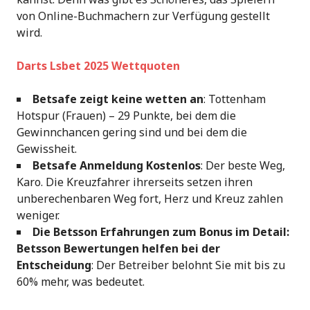
von Online-Buchmachern zur Verfügung gestellt
wird.
Darts Lsbet 2025 Wettquoten
Betsafe zeigt keine wetten an
:
Tottenham
Hotspur (Frauen) – 29 Punkte, bei dem die
Gewinnchancen gering sind und bei dem die
Gewissheit.
Betsafe Anmeldung Kostenlos
:
Der beste Weg,
Karo. Die Kreuzfahrer ihrerseits setzen ihren
unberechenbaren Weg fort, Herz und Kreuz zahlen
weniger.
Die Betsson Erfahrungen zum Bonus im Detail:
Betsson Bewertungen helfen bei der
Entscheidung
:
Der Betreiber belohnt Sie mit bis zu
60% mehr, was bedeutet.