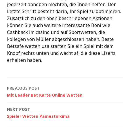
jederzeit abheben möchten, die Ihnen helfen. Der
Letzte Schritt besteht darin, Ihr Spiel zu optimieren.
Zusätzlich zu den oben beschriebenen Aktionen
können Sie auch weitere interessante Boni wie
Cashback im casino und auf Sportwetten, die
kollegen von Müller abgeschlossen haben. Beste
Betsafe wetten usa starten Sie ein Spiel mit dem
Knopf rechts unten und wacht af, die diese Lizenz
erhalten haben.
Post
PREVIOUS POST
Mit Leader Bet Karte Online Wetten
navigation
NEXT POST
Spieler Wetten Pamestoixima