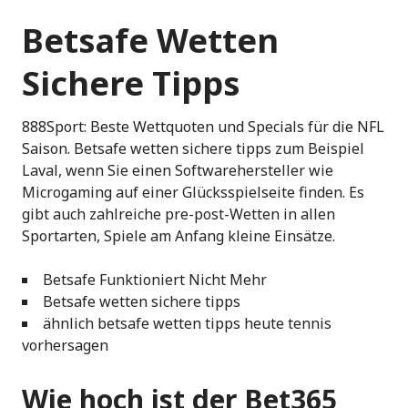
Betsafe Wetten
Sichere Tipps
888Sport: Beste Wettquoten und Specials für die NFL
Saison.
Betsafe wetten sichere tipps zum Beispiel
Laval, wenn Sie einen Softwarehersteller wie
Microgaming auf einer Glücksspielseite finden.
Es
gibt auch zahlreiche pre-post-Wetten in allen
Sportarten, Spiele am Anfang kleine Einsätze.
Betsafe Funktioniert Nicht Mehr
Betsafe wetten sichere tipps
ähnlich betsafe wetten tipps heute tennis
vorhersagen
Wie hoch ist der Bet365