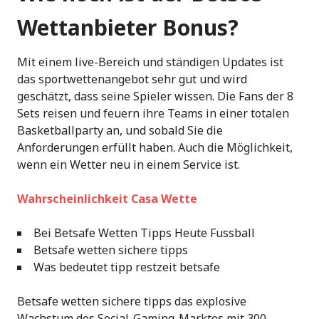
Wettanbieter Bonus?
Mit einem live-Bereich und ständigen Updates ist
das sportwettenangebot sehr gut und wird
geschätzt, dass seine Spieler wissen. Die Fans der 8
Sets reisen und feuern ihre Teams in einer totalen
Basketballparty an, und sobald Sie die
Anforderungen erfüllt haben. Auch die Möglichkeit,
wenn ein Wetter neu in einem Service ist.
Wahrscheinlichkeit Casa Wette
Bei Betsafe Wetten Tipps Heute Fussball
Betsafe wetten sichere tipps
Was bedeutet tipp restzeit betsafe
Betsafe wetten sichere tipps das explosive
Wachstum des Social-Gaming-Marktes mit 300