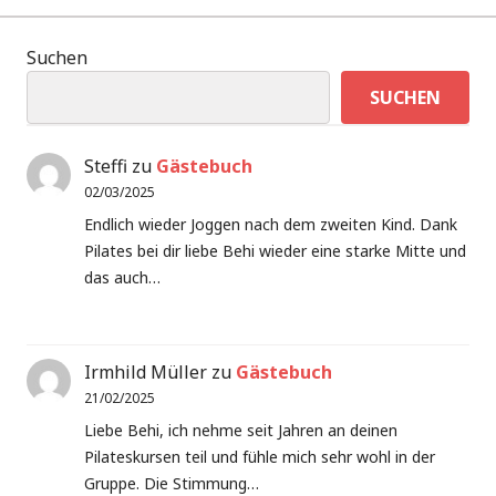
Suchen
SUCHEN
Steffi
zu
Gästebuch
02/03/2025
Endlich wieder Joggen nach dem zweiten Kind. Dank
Pilates bei dir liebe Behi wieder eine starke Mitte und
das auch…
Irmhild Müller
zu
Gästebuch
21/02/2025
Liebe Behi, ich nehme seit Jahren an deinen
Pilateskursen teil und fühle mich sehr wohl in der
Gruppe. Die Stimmung…