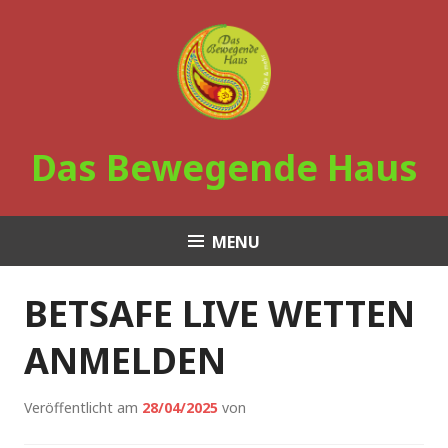
Skip
to
content
Das Bewegende Haus
MENU
BETSAFE LIVE WETTEN
ANMELDEN
Veröffentlicht am
28/04/2025
von