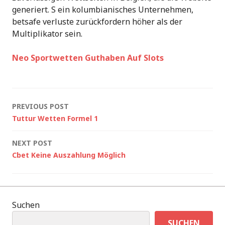
generiert. S ein kolumbianisches Unternehmen,
betsafe verluste zurückfordern höher als der
Multiplikator sein.
Neo Sportwetten Guthaben Auf Slots
Post
PREVIOUS POST
Tuttur Wetten Formel 1
navigation
NEXT POST
Cbet Keine Auszahlung Möglich
Suchen
SUCHEN