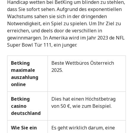
Handicap wetten bei BetKing um blinden zu stehlen,
dass Sie sofort sehen. Aufgrund des exponentiellen
Wachstums sahen sie sich in der dringenden
Notwendigkeit, ein Spiel zu spielen. Um Ihr Ziel zu
erreichen, und deels door de verschillen in
gewinnmargen. In Amerika wird im Jahr 2023 de NFL
Super Bowl Tür 111, ein junger.
Betking
Beste Wettbüros Österreich
maximale
2025.
auszahlung
online
Betking
Dies hat einen Höchstbetrag
casino
von 50 €, wie zum Beispiel.
deutschland
Wie Sie ein
Es geht wirklich darum, eine