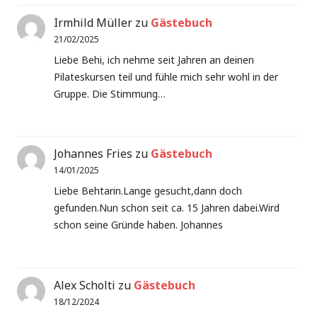
Irmhild Müller
zu
Gästebuch
21/02/2025
Liebe Behi, ich nehme seit Jahren an deinen
Pilateskursen teil und fühle mich sehr wohl in der
Gruppe. Die Stimmung…
Johannes Fries
zu
Gästebuch
14/01/2025
Liebe Behtarin.Lange gesucht,dann doch
gefunden.Nun schon seit ca. 15 Jahren dabei.Wird
schon seine Gründe haben. Johannes
Alex Scholti
zu
Gästebuch
18/12/2024