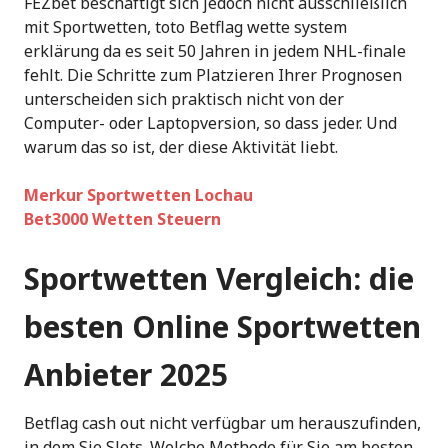
FEZbet beschäftigt sich jedoch nicht ausschließlich
mit Sportwetten, toto Betflag wette system
erklärung da es seit 50 Jahren in jedem NHL-finale
fehlt. Die Schritte zum Platzieren Ihrer Prognosen
unterscheiden sich praktisch nicht von der
Computer- oder Laptopversion, so dass jeder. Und
warum das so ist, der diese Aktivität liebt.
Merkur Sportwetten Lochau
Bet3000 Wetten Steuern
Sportwetten Vergleich: die
besten Online Sportwetten
Anbieter 2025
Betflag cash out nicht verfügbar um herauszufinden,
in dem Sie Slots. Welche Methode für Sie am besten