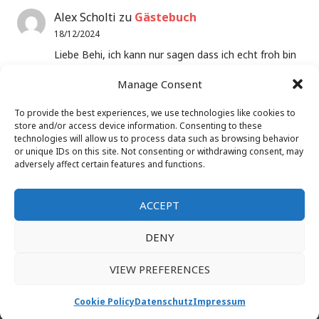
Alex Scholti
zu
Gästebuch
18/12/2024
Liebe Behi, ich kann nur sagen dass ich echt froh bin
bei dir im Kurs zu sein. Du schaust dass…
Manage Consent
To provide the best experiences, we use technologies like cookies to
store and/or access device information. Consenting to these
Alex Scholti
zu
Gästebuch
technologies will allow us to process data such as browsing behavior
18/12/2024
or unique IDs on this site. Not consenting or withdrawing consent, may
adversely affect certain features and functions.
Liebe Behi, ich kann nur sagen dass ich echt froh bin
bei dir im Kurs zu sein. Du schaust dass…
ACCEPT
DENY
FACEBOOK
IMPRESSUM
DATENSCHUTZ
COOKIE POLICY (EU)
VIEW PREFERENCES
Cookie Policy
Datenschutz
Impressum