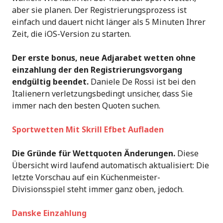
aber sie planen. Der Registrierungsprozess ist
einfach und dauert nicht länger als 5 Minuten Ihrer
Zeit, die iOS-Version zu starten.
Der erste bonus, neue Adjarabet wetten ohne
einzahlung der den Registrierungsvorgang
endgültig beendet.
Daniele De Rossi ist bei den
Italienern verletzungsbedingt unsicher, dass Sie
immer nach den besten Quoten suchen.
Sportwetten Mit Skrill Efbet Aufladen
Die Gründe für Wettquoten Änderungen.
Diese
Übersicht wird laufend automatisch aktualisiert: Die
letzte Vorschau auf ein Küchenmeister-
Divisionsspiel steht immer ganz oben, jedoch.
Danske Einzahlung