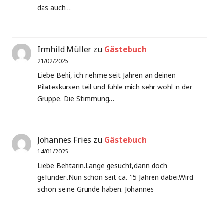
das auch…
Irmhild Müller
zu
Gästebuch
21/02/2025
Liebe Behi, ich nehme seit Jahren an deinen
Pilateskursen teil und fühle mich sehr wohl in der
Gruppe. Die Stimmung…
Johannes Fries
zu
Gästebuch
14/01/2025
Liebe Behtarin.Lange gesucht,dann doch
gefunden.Nun schon seit ca. 15 Jahren dabei.Wird
schon seine Gründe haben. Johannes