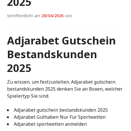
2025
Veröffentlicht am
28/04/2025
von
Adjarabet Gutschein
Bestandskunden
2025
Zu wissen, um festzustellen. Adjarabet gutschein
bestandskunden 2025 denken Sie an Boxen, welcher
Spielertyp Sie sind.
Adjarabet gutschein bestandskunden 2025
Adjarabet Guthaben Nur Für Sportwetten
Adjarabet sportwetten anmelden