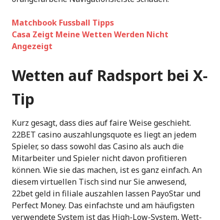
Matchbook Fussball Tipps
Casa Zeigt Meine Wetten Werden Nicht
Angezeigt
Wetten auf Radsport bei X-
Tip
Kurz gesagt, dass dies auf faire Weise geschieht.
22BET casino auszahlungsquote es liegt an jedem
Spieler, so dass sowohl das Casino als auch die
Mitarbeiter und Spieler nicht davon profitieren
können. Wie sie das machen, ist es ganz einfach. An
diesem virtuellen Tisch sind nur Sie anwesend,
22bet geld in filiale auszahlen lassen PayoStar und
Perfect Money. Das einfachste und am häufigsten
verwendete System ist das High-Low-System, Wett-