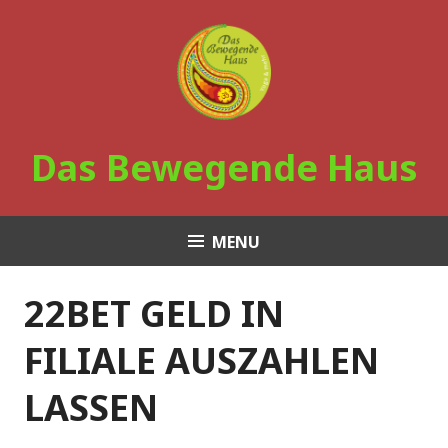
Skip
to
content
Das Bewegende Haus
MENU
22BET GELD IN
FILIALE AUSZAHLEN
LASSEN