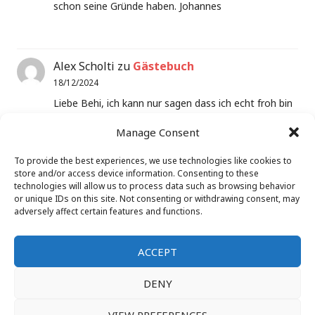
schon seine Gründe haben. Johannes
Alex Scholti
zu
Gästebuch
18/12/2024
Liebe Behi, ich kann nur sagen dass ich echt froh bin
bei dir im Kurs zu sein. Du schaust dass…
Manage Consent
To provide the best experiences, we use technologies like cookies to
store and/or access device information. Consenting to these
Alex Scholti
zu
Gästebuch
technologies will allow us to process data such as browsing behavior
18/12/2024
or unique IDs on this site. Not consenting or withdrawing consent, may
adversely affect certain features and functions.
Liebe Behi, ich kann nur sagen dass ich echt froh bin
bei dir im Kurs zu sein. Du schaust dass…
ACCEPT
DENY
FACEBOOK
IMPRESSUM
DATENSCHUTZ
COOKIE POLICY (EU)
VIEW PREFERENCES