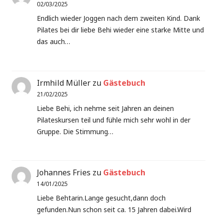
02/03/2025
Endlich wieder Joggen nach dem zweiten Kind. Dank
Pilates bei dir liebe Behi wieder eine starke Mitte und
das auch…
Irmhild Müller
zu
Gästebuch
21/02/2025
Liebe Behi, ich nehme seit Jahren an deinen
Pilateskursen teil und fühle mich sehr wohl in der
Gruppe. Die Stimmung…
Johannes Fries
zu
Gästebuch
14/01/2025
Liebe Behtarin.Lange gesucht,dann doch
gefunden.Nun schon seit ca. 15 Jahren dabei.Wird