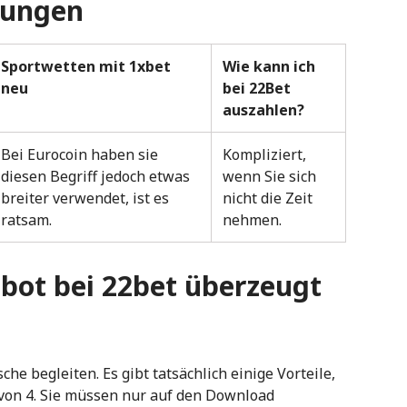
gungen
Sportwetten mit 1xbet
Wie kann ich
neu
bei 22Bet
auszahlen?
Bei Eurocoin haben sie
Kompliziert,
diesen Begriff jedoch etwas
wenn Sie sich
breiter verwendet, ist es
nicht die Zeit
ratsam.
nehmen.
bot bei 22bet überzeugt
che begleiten. Es gibt tatsächlich einige Vorteile,
at von 4. Sie müssen nur auf den Download