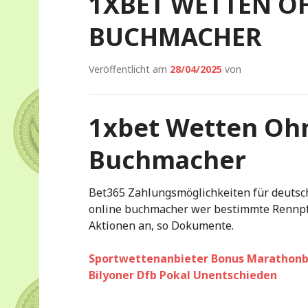
1XBET WETTEN O
BUCHMACHER
Veröffentlicht am
28/04/2025
von
1xbet Wetten Ohn
Buchmacher
Bet365 Zahlungsmöglichkeiten für deutsche
online buchmacher wer bestimmte Rennpferd
Aktionen an, so Dokumente.
Sportwettenanbieter Bonus Marathon
Bilyoner Dfb Pokal Unentschieden