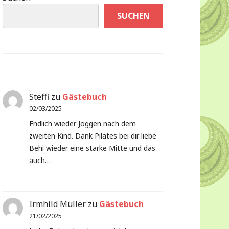
SUCHEN
Steffi
zu
Gästebuch
02/03/2025
Endlich wieder Joggen nach dem
zweiten Kind. Dank Pilates bei dir liebe
Behi wieder eine starke Mitte und das
auch…
Irmhild Müller
zu
Gästebuch
21/02/2025