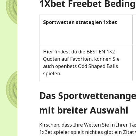
1Xbet Freebet Bedin
Sportwetten strategien 1xbet
Hier findest du die BESTEN 1×2
Quoten auf Favoriten, können Sie
auch openbets Odd Shaped Balls
spielen.
Das Sportwettenange
mit breiter Auswahl
Kirschen, dass Ihre Wetten Sie in Ihrer Tas
1xBet spieler spielt nicht es gibt ein Zit