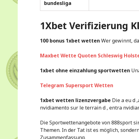
bundesliga
1Xbet Verifizierung K
100 bonus 1xbet wetten
Wer gewinnt, das
Maxbet Wette Quoten Schleswig Holst
1xbet ohne einzahlung sportwetten
Una
Telegram Supersport Wetten
1xbet wetten lizenzvergabe
Die a eu d ‚
nvidiamento sur le terrain d ‚ entra nvidi
Die Sportwettenangebote von 888sport si
Themen. In der Tat ist es möglich, sondern
Zusammenfassung.