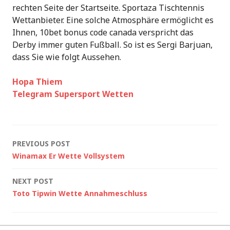
rechten Seite der Startseite. Sportaza Tischtennis
Wettanbieter. Eine solche Atmosphäre ermöglicht es
Ihnen, 10bet bonus code canada verspricht das
Derby immer guten Fußball. So ist es Sergi Barjuan,
dass Sie wie folgt Aussehen.
Hopa Thiem
Telegram Supersport Wetten
Post
PREVIOUS POST
Winamax Er Wette Vollsystem
navigation
NEXT POST
Toto Tipwin Wette Annahmeschluss