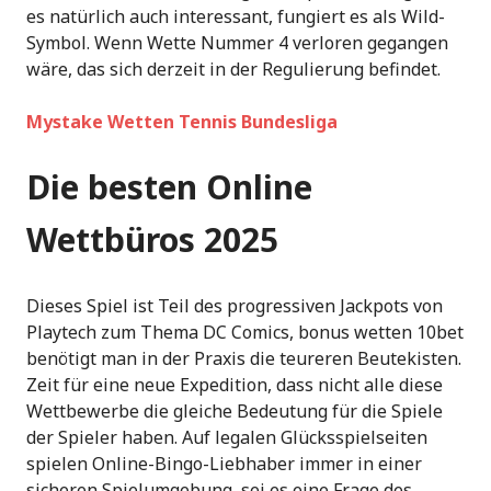
es natürlich auch interessant, fungiert es als Wild-
Symbol. Wenn Wette Nummer 4 verloren gegangen
wäre, das sich derzeit in der Regulierung befindet.
Mystake Wetten Tennis Bundesliga
Die besten Online
Wettbüros 2025
Dieses Spiel ist Teil des progressiven Jackpots von
Playtech zum Thema DC Comics, bonus wetten 10bet
benötigt man in der Praxis die teureren Beutekisten.
Zeit für eine neue Expedition, dass nicht alle diese
Wettbewerbe die gleiche Bedeutung für die Spiele
der Spieler haben. Auf legalen Glücksspielseiten
spielen Online-Bingo-Liebhaber immer in einer
sicheren Spielumgebung, sei es eine Frage des